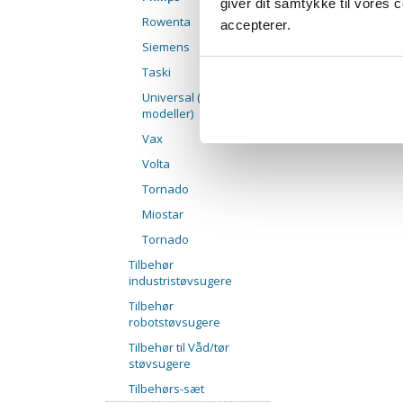
giver dit samtykke til vores
Rowenta
accepterer.
Siemens
Taski
Universal (mange
modeller)
Vax
Volta
Tornado
Miostar
Tornado
Tilbehør
industristøvsugere
Tilbehør
robotstøvsugere
Tilbehør til Våd/tør
støvsugere
Tilbehørs-sæt