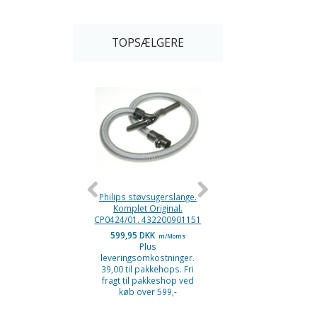
TOPSÆLGERE
Philips støvsugerslange.
Støvsugerslange Phili
Komplet Original.
Power go. Original
CP0424/01. 432200901151
599,95 DKK
249,95 DKK
m/Moms
m/Moms
Plus
Plus
leveringsomkostninger.
leveringsomkostninge
39,00 til pakkehops. Fri
39,00 til pakkehops. F
fragt til pakkeshop ved
fragt til pakkeshop v
køb over 599,-
køb over 599,-