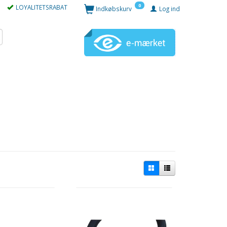
0
LOYALITETSRABAT
Indkøbskurv
Log ind