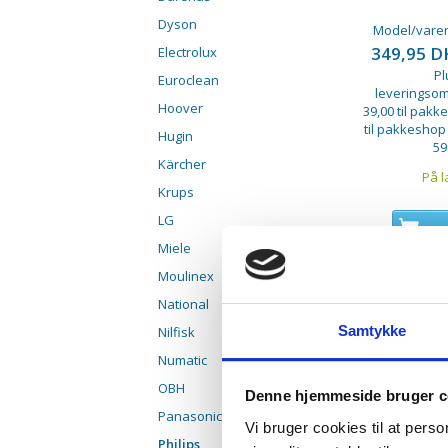
Dyson
Model/varen
349,95 
Electrolux
Pl
Euroclean
leveringsom
Hoover
39,00 til pakke
til pakkeshop
Hugin
59
Kärcher
På l
Krups
LG
LÆG
Miele
Moulinex
Sortering:
National
Samtykke
Nilfisk
Numatic
OBH
Denne hjemmeside bruger c
Panasonic
Vi bruger cookies til at pers
Philips