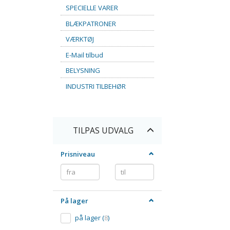
SPECIELLE VARER
BLÆKPATRONER
VÆRKTØJ
E-Mail tilbud
BELYSNING
INDUSTRI TILBEHØR
Skifte
TILPAS UDVALG
filter
Prisniveau
På lager
på lager
(
8
)