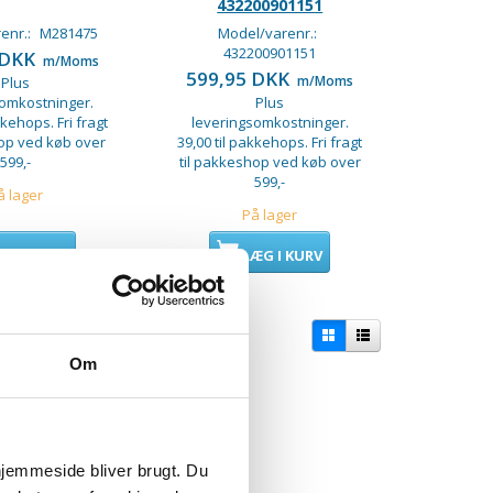
432200901151
enr.:
M281475
Model/varenr.:
432200901151
 DKK
m/Moms
599,95 DKK
m/Moms
Plus
somkostninger.
Plus
kkehops. Fri fragt
leveringsomkostninger.
hop ved køb over
39,00 til pakkehops. Fri fragt
599,-
til pakkeshop ved køb over
599,-
å lager
På lager
ÆG I KURV
LÆG I KURV
Om
 hjemmeside bliver brugt. Du