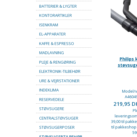
BATTERIER & LYGTER
KONTORARTIKLER
ISENKRAM
EL-APPARATER
KAFFE & ESPRESSO
MADLAVNING
Philips
PLEJE & RENGØRING
støvsug
ELEKTRONIK-TILBEHØR
URE & VEJRSTATIONER
INDEKLIMA
Model/v
A4604
RESERVEDELE
219,95 
STØVSUGERE
Pl
leveringsom
CENTRALSTØVSUGER
39,00 til pakke
til pakkeshop
STØVSUGERPOSER
59
STØVSUGERTILBEHØR