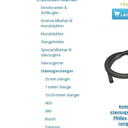
På l
Deodoranter &
duftkugler
LÆG
Diverse tilbehør til
mundstykker
Mundstykker
Slangeholder
Special tilbehør til
støvsugere
Støvsugerrør
Støvsugerslanger
35 mm slanger
1 meter Slange
15/20 meter slanger
AEG
Kom
Alto
støvsug
Philips
Bosch
(orig
Darenas