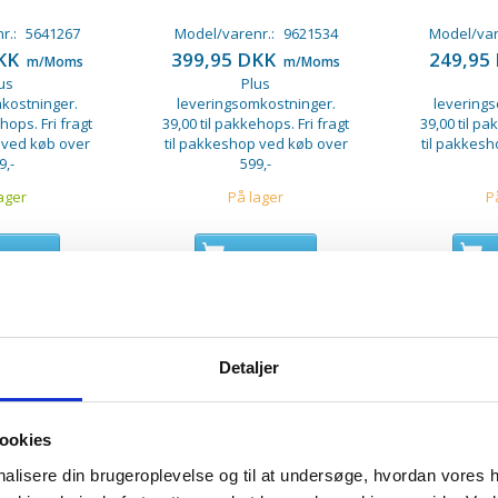
r.:
5641267
Model/varenr.:
9621534
Model/var
DKK
399,95 DKK
249,95
m/Moms
m/Moms
us
Plus
kostninger.
leveringsomkostninger.
levering
hops. Fri fragt
39,00 til pakkehops. Fri fragt
39,00 til pa
 ved køb over
til pakkeshop ved køb over
til pakkes
9,-
599,-
ager
På lager
P
 I KURV
LÆG I KURV
L
Detaljer
ookies
onalisere din brugeroplevelse og til at undersøge, hvordan vores