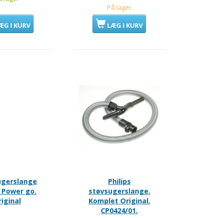
På lager
ÆG I KURV
LÆG I KURV
ugerslange
Philips
s Power go.
støvsugerslange.
iginal
Komplet Original.
CP0424/01.