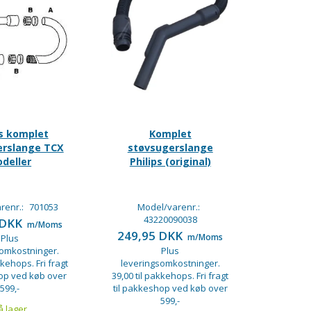
ps komplet
Komplet
erslange TCX
støvsugerslange
deller
Philips (original)
renr.:
701053
Model/varenr.:
43220090038
 DKK
m/Moms
249,95 DKK
m/Moms
Plus
somkostninger.
Plus
kkehops. Fri fragt
leveringsomkostninger.
hop ved køb over
39,00 til pakkehops. Fri fragt
599,-
til pakkeshop ved køb over
599,-
å lager