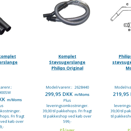
 komplet
Komplet
Phili
erslange
Støvsugerslange
støvsug
Philips Original
Mo
arenr.:
Model/varenr.:
2628440
Model/va
900SW
299,95 DKK
219,95
m/Moms
DKK
m/Moms
Plus
us
leveringsomkostninger.
levering
kostninger.
39,00 til pakkehops. Fri fragt
39,00 til pa
hops. Fri fragt
til pakkeshop ved køb over
til pakkes
 ved køb over
599,-
9,-
På lager
P