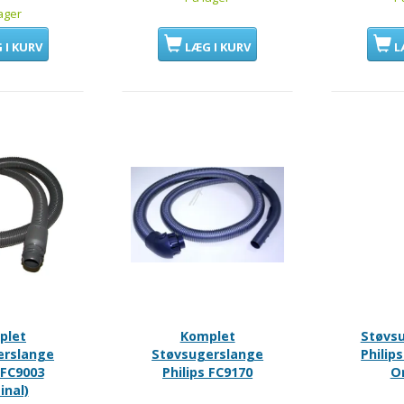
ager
 I KURV
LÆG I KURV
L
plet
Komplet
Støvs
erslange
Støvsugerslange
Philip
 FC9003
Philips FC9170
Or
inal)