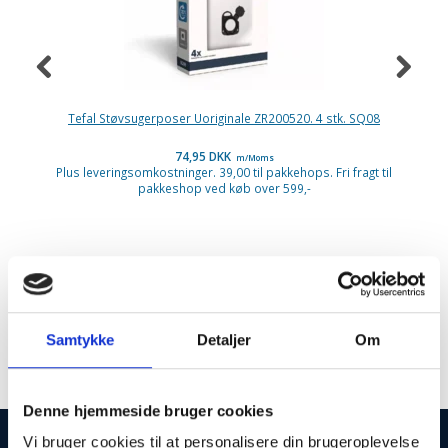
Tefal Støvsugerposer Uoriginale ZR200520. 4 stk. SQ08
74,95 DKK
m/Moms
Plus leveringsomkostninger. 39,00 til pakkehops. Fri fragt til
P
pakkeshop ved køb over 599,-
Dyson
Samtykke
Detaljer
Om
Denne hjemmeside bruger cookies
Vi bruger cookies til at personalisere din brugeroplevelse
INFORMATIONER