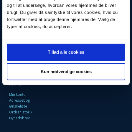
og til at undersøge, hvordan vores hjemmeside bliver
Fortrydelsesret
brugt. Du giver dit samtykke til vores cookies, hvis du
Firma profil
Kontakt os
fortsætter med at bruge denne hjemmeside. Vælg de
Betingelser & Vilkår
typer af cookies, du accepterer.
Loyalitetsrabat. Rabat til faste kunder
Returneringsformular
Oversigt
Fragt og Levering
EAN Faktura
Tillad alle cookies
9 Gode grunde til at handle her
Fortryd købet
Kun nødvendige cookies
KONTO
Min konto
Adressebog
Ønskeliste
Ordrehistorik
Nyhedsbrev