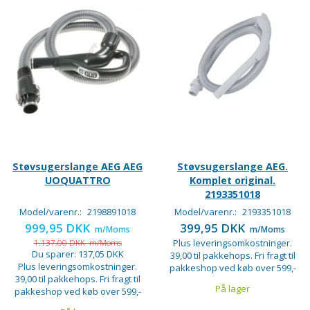
Støvsugerslange AEG AEG
Støvsugerslange AEG.
UOQUATTRO
Komplet original.
2193351018
Model/varenr.:
2198891018
Model/varenr.:
2193351018
999,95 DKK
399,95 DKK
m/Moms
m/Moms
1.137,00 DKK
m/Moms
Plus leveringsomkostninger.
Du sparer:
137,05 DKK
39,00 til pakkehops. Fri fragt til
Plus leveringsomkostninger.
pakkeshop ved køb over 599,-
39,00 til pakkehops. Fri fragt til
På lager
pakkeshop ved køb over 599,-