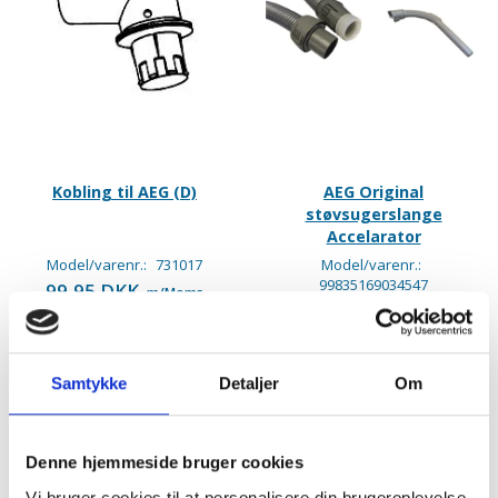
Kobling til AEG (D)
AEG Original
støvsugerslange
Accelarator
Model/varenr.:
731017
Model/varenr.:
99835169034547
99,95 DKK
m/Moms
299,95 DKK
m/Moms
Plus leveringsomkostninger.
39,00 til pakkehops. Fri fragt til
Plus leveringsomkostninger.
pakkeshop ved køb over 599,-
39,00 til pakkehops. Fri fragt til
pakkeshop ved køb over 599,-
Samtykke
Detaljer
Om
På lager
På lager
LÆG I KURV
LÆG I KURV
Denne hjemmeside bruger cookies
Vi bruger cookies til at personalisere din brugeroplevelse