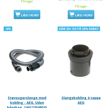
På lager
På lager
LÆG I KURV
LÆG I KURV
-6%
KØB 20+ OG FÅ 26% RABAT
Støvsugerslange med
Slangekobling 4 tappe
kobling - AEG. Uden
AEG
håndtag. 140122509015