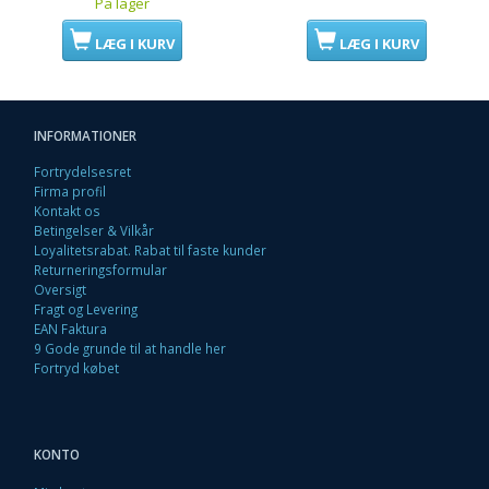
På lager
LÆG I KURV
LÆG I KURV
INFORMATIONER
Fortrydelsesret
Firma profil
Kontakt os
Betingelser & Vilkår
Loyalitetsrabat. Rabat til faste kunder
Returneringsformular
Oversigt
Fragt og Levering
EAN Faktura
9 Gode grunde til at handle her
Fortryd købet
KONTO