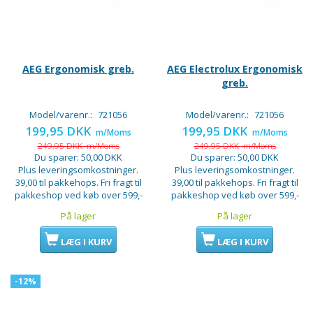
AEG Ergonomisk greb.
AEG Electrolux Ergonomisk
greb.
Model/varenr.:
721056
Model/varenr.:
721056
199,95 DKK
199,95 DKK
m/Moms
m/Moms
249,95 DKK
m/Moms
249,95 DKK
m/Moms
Du sparer:
50,00 DKK
Du sparer:
50,00 DKK
Plus leveringsomkostninger.
Plus leveringsomkostninger.
39,00 til pakkehops. Fri fragt til
39,00 til pakkehops. Fri fragt til
pakkeshop ved køb over 599,-
pakkeshop ved køb over 599,-
På lager
På lager
LÆG I KURV
LÆG I KURV
-12%