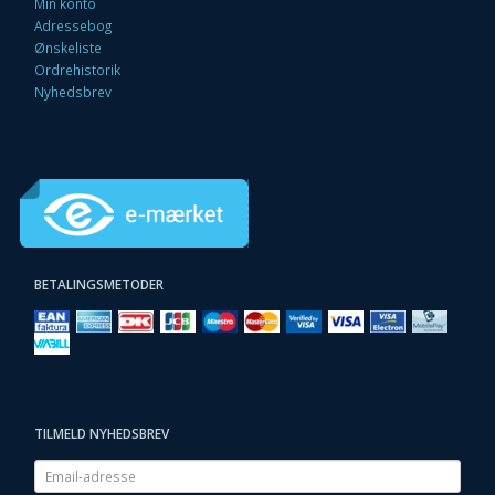
Min konto
Adressebog
Ønskeliste
Ordrehistorik
Nyhedsbrev
BETALINGSMETODER
TILMELD NYHEDSBREV
Email-
adresse