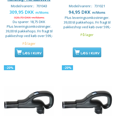
Model/varenr.:
701043
Model/varenr.:
731021
309,95 DKK
94,95 DKK
m/Moms
m/Moms
328,70 DKK
m/Moms
Plus leveringsomkostninger.
Du sparer:
18,75 DKK
39,00 til pakkehops. Fri fragt til
Plus leveringsomkostninger.
pakkeshop ved køb over 599,-
39,00 til pakkehops. Fri fragt til
På lager
pakkeshop ved køb over 599,-
På lager
LÆG I KURV
LÆG I KURV
-20%
-20%