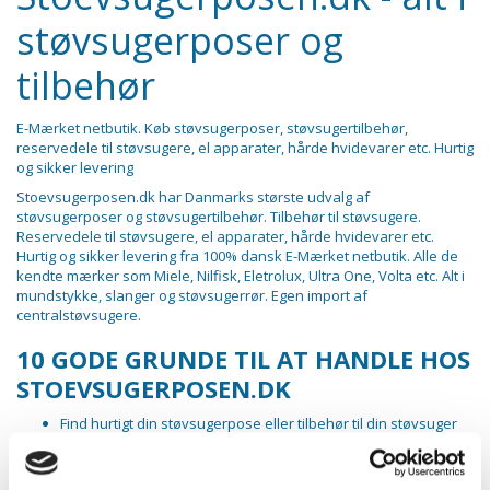
støvsugerposer og
tilbehør
E-Mærket netbutik. Køb støvsugerposer, støvsugertilbehør,
reservedele til støvsugere, el apparater, hårde hvidevarer etc. Hurtig
og sikker levering
Stoevsugerposen.dk har Danmarks største udvalg af
støvsugerposer og støvsugertilbehør. Tilbehør til støvsugere.
Reservedele til støvsugere, el apparater, hårde hvidevarer etc.
Hurtig og sikker levering fra 100% dansk E-Mærket netbutik. Alle de
kendte mærker som Miele, Nilfisk, Eletrolux, Ultra One, Volta etc. Alt i
mundstykke, slanger og støvsugerrør. Egen import af
centralstøvsugere.
10 GODE GRUNDE TIL AT HANDLE HOS
STOEVSUGERPOSEN.DK
Find hurtigt din støvsugerpose eller tilbehør til din støvsuger
Vi leverer fra dag til dag
Spar tid - vi leverer til døren med GLS eller PostDanmark
Vi sender fra Danmark