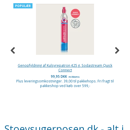
POPULÆR
P
-
Genopfyldning af Kulsyrepatron 425 g. Sodastream Quick
Connect
99,95 DKK
m/Moms
Plus leveringsomkostninger. 39,00 til pakkehops. Fri fragt til
pakkeshop ved køb over 599,-
P
Stoevsugerposen.dk - alt i