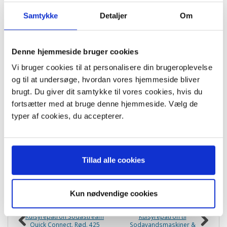
Du betaler kun porto - intet ekspeditionsgebyr
Vi opkræver ikke gebyr for brug af betalingskort
Samtykke
Detaljer
Om
Hurtigt svar på e-mail - max 24 timer på hverdage.
Onlinesupport 10-16 i hverdage. Mail besvares inden 2 timer
Hotline hverdage 10-14 på tlf. 47985590
Stoevsugerposen.dk er E-Mærket netbutik.
Denne hjemmeside bruger cookies
Vi bruger cookies til at personalisere din brugeroplevelse
og til at undersøge, hvordan vores hjemmeside bliver
brugt. Du giver dit samtykke til vores cookies, hvis du
Tilbud
Topsælgere
Nyheder
fortsætter med at bruge denne hjemmeside. Vælg de
typer af cookies, du accepterer.
POPULÆR
POPULÆR
P
-20%
-20%
-
Tillad alle cookies
Kun nødvendige cookies
Kulsyrepatron Sodastream
Kulsyrepatron til
Quick Connect. Rød. 425
Sodavandsmaskiner &