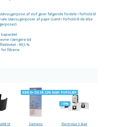
 støvsugerpose af stof giver følgende fordele i forhold til
inale støvsugerposer af papir (samt i forhold til de ikke
gerposer):
e kapacitet
evne i længere tid
ffektivitet - 99,5 %
 for filtrene
KØB 9+ OG FÅ 22% RABAT
POPULÆR
-10%
klik til
Siemens
Electrolux S-Bag