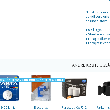
Nilfisk originale
de tidligere orig
originale støvsu
+ 0,5 l. øget pos
+ Stærkere suge
+ Forøget filter e
+ Forøget levetid
ANDRE KØBTE OGSÅ
B 5+ OG FÅ 37% RABAT
KØB 5+ OG FÅ 28% RABAT
2450 Lithium
Electrolux
PureAqua KWF2. 2
Parkerings