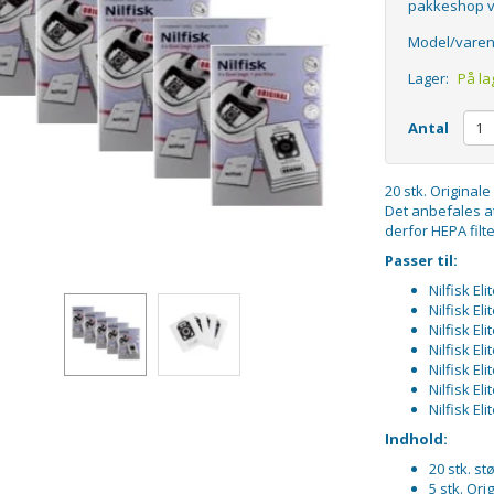
pakkeshop v
Model/varen
Lager:
På la
Antal
20 stk. Originale
Det anbefales at
derfor HEPA fil
Passer til:
Nilfisk Eli
Nilfisk Eli
Nilfisk Eli
Nilfisk El
Nilfisk El
Nilfisk Eli
Nilfisk El
Indhold:
20 stk. s
5 stk. Orig