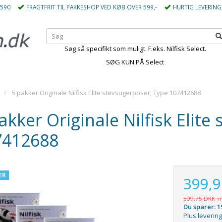
5590
FRAGTFRIT TIL PAKKESHOP VED KØB OVER 599,-
HURTIG LEVERING
Søg så specifikt som muligt. F.eks. Nilfisk Select.
SØG KUN PÅ Select
5 pakker Originale Nilfisk Elite støvsugerposer; Type 107412688
akker Originale Nilfisk Elit
7412688
ÆR
399,
599,75 DKK
m
Du sparer:
1
Plus levering