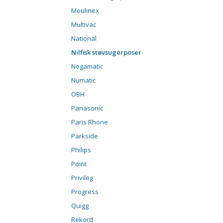
Moulinex
Multivac
National
Nilfisk støvsugerposer
Nogamatic
Numatic
OBH
Panasonic
Paris Rhone
Parkside
Philips
Point
Privileg
Progress
Quigg
Rekord