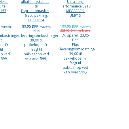
ykker
afkalkningstabletter
Ultra Long
lite.
til
Performance E210
0157
Espressomaskiner.
MEGAPACK.
6 stk. pakning.
UMP1S
00311864
89,95 DKK
199,95 DKK
m/Moms
m/Moms
m/Moms
s
Plus
223,00 DKK
m/Moms
Du sparer:
23,05
mkostninger.
leveringsomkostninger.
DKK
til
39,00 til
Plus
s. Fri
pakkehops. Fri
leveringsomkostninger.
til
fragt til
39,00 til
op ved
pakkeshop ved
pakkehops. Fri
 599,-
køb over 599,-
fragt til
pakkeshop ved
køb over 599,-