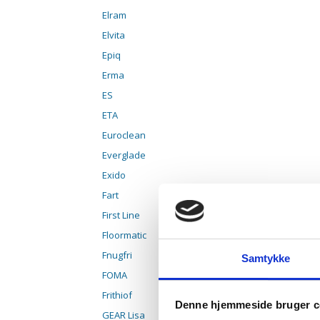
Elram
Elvita
Epiq
Erma
ES
ETA
Euroclean
Everglade
Exido
Fart
First Line
Floormatic
Fnugfri
Samtykke
FOMA
Frithiof
Denne hjemmeside bruger c
GEAR Lisa