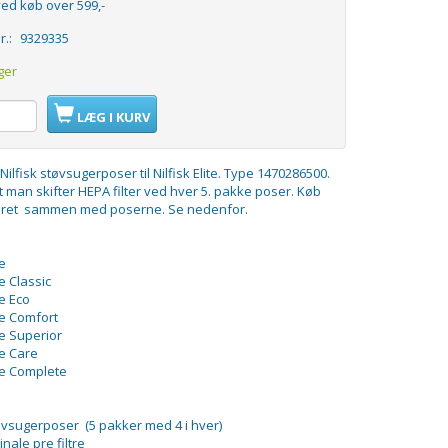
ed køb over 599,-
r.:
9329335
ger
LÆG I KURV
 Nilfisk støvsugerposer til Nilfisk Elite. Type 1470286500.
 man skifter HEPA filter ved hver 5. pakke poser. Køb
teret sammen med poserne. Se nedenfor.
te
te Classic
te Eco
ite Comfort
ite Superior
te Care
ite Complete
tøvsugerposer (5 pakker med 4 i hver)
inale pre filtre