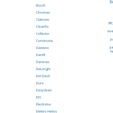
Ba
Bosch
Chromax
Clatronic
39
Cleanfix
lev
Collector
p
Constructa
pa
Daewoo
k
Darell
Darenas
DeLonghi
Dirt Devil
Duro
Easyclean
EIO
Electrolux
Elektro Helios