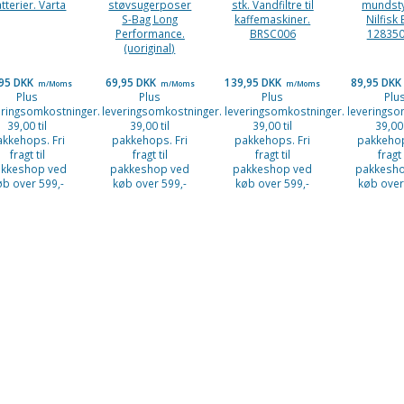
tterier. Varta
støvsugerposer
stk. Vandfiltre til
mundst
S-Bag Long
kaffemaskiner.
Nilfisk E
Performance.
BRSC006
12835
(uoriginal)
,95 DKK
69,95 DKK
139,95 DKK
89,95 DKK
m/Moms
m/Moms
m/Moms
Plus
Plus
Plus
Plu
eringsomkostninger.
leveringsomkostninger.
leveringsomkostninger.
leveringso
39,00 til
39,00 til
39,00 til
39,00 
akkehops. Fri
pakkehops. Fri
pakkehops. Fri
pakkehop
fragt til
fragt til
fragt til
fragt 
kkeshop ved
pakkeshop ved
pakkeshop ved
pakkesh
øb over 599,-
køb over 599,-
køb over 599,-
køb over