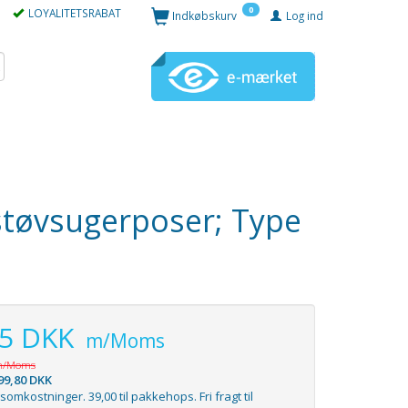
0
LOYALITETSRABAT
Indkøbskurv
Log ind
e støvsugerposer; Type
95 DKK
m/Moms
/Moms
99,80 DKK
somkostninger. 39,00 til pakkehops. Fri fragt til