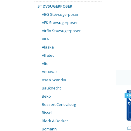
STØVSUGERPOSER
AEG Støvsugerposer
AFK Støvsugerposer
Airflo Støvsugerposer
AKA
Alaska
Alfatec
Alto
Aquavac
Asea Scandia
Bauknecht
KØ
Beko
Bessert Centralsug
Bissel
Black & Decker
CR
Bomann