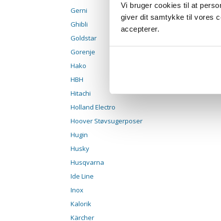
Vi bruger cookies til at pers
Gerni
giver dit samtykke til vores
Ghibli
accepterer.
Goldstar
Gorenje
Hako
HBH
Hitachi
Holland Electro
Hoover Støvsugerposer
Hugin
Husky
Husqvarna
Ide Line
Inox
Kalorik
Kärcher