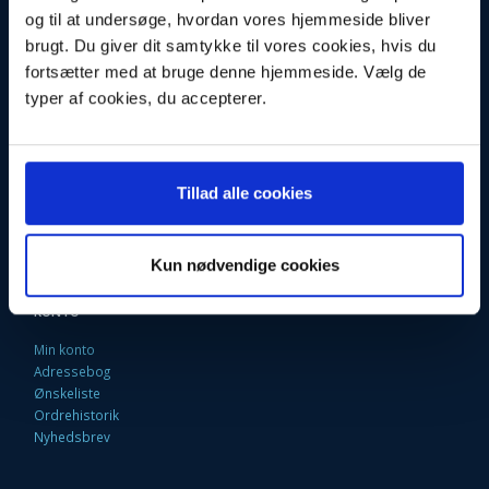
og til at undersøge, hvordan vores hjemmeside bliver
Fortrydelsesret
brugt. Du giver dit samtykke til vores cookies, hvis du
Firma profil
Kontakt os
fortsætter med at bruge denne hjemmeside. Vælg de
Betingelser & Vilkår
typer af cookies, du accepterer.
Loyalitetsrabat. Rabat til faste kunder
Returneringsformular
Oversigt
Fragt og Levering
EAN Faktura
Tillad alle cookies
9 Gode grunde til at handle her
Fortryd købet
Kun nødvendige cookies
KONTO
Min konto
Adressebog
Ønskeliste
Ordrehistorik
Nyhedsbrev