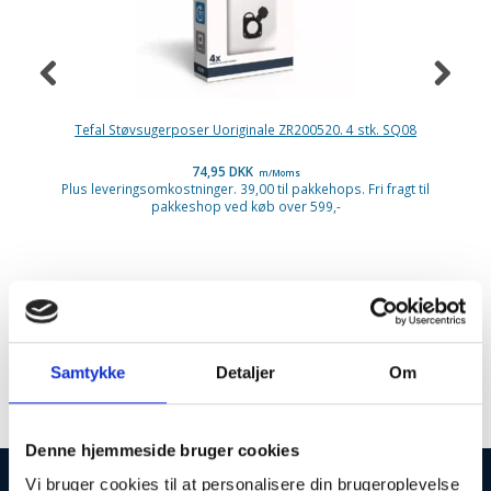
Tefal Støvsugerposer Uoriginale ZR200520. 4 stk. SQ08
74,95 DKK
m/Moms
Plus leveringsomkostninger. 39,00 til pakkehops. Fri fragt til
P
pakkeshop ved køb over 599,-
First Line
Samtykke
Detaljer
Om
Denne hjemmeside bruger cookies
Vi bruger cookies til at personalisere din brugeroplevelse
INFORMATIONER