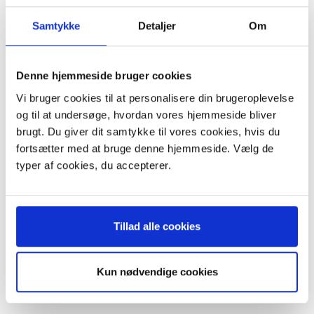
Plus leveringsomkostninger.
Plus leveringsomkostninger.
39,00 til pakkehops. Fri fragt til
39,00 til pakkehops. Fri fragt til
Samtykke
Detaljer
Om
pakkeshop ved køb over 599,-
pakkeshop ved køb over 599,-
På lager
På lager
Denne hjemmeside bruger cookies
LÆG I KURV
LÆG I KURV
Vi bruger cookies til at personalisere din brugeroplevelse
og til at undersøge, hvordan vores hjemmeside bliver
brugt. Du giver dit samtykke til vores cookies, hvis du
fortsætter med at bruge denne hjemmeside. Vælg de
typer af cookies, du accepterer.
Tillad alle cookies
Kun nødvendige cookies