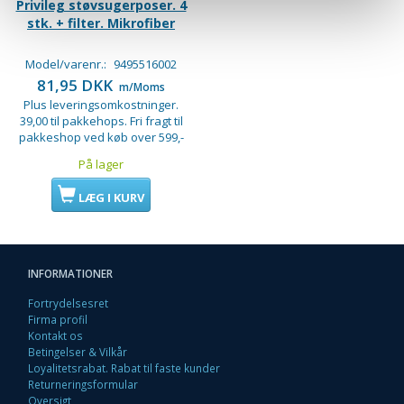
Privileg støvsugerposer. 4
stk. + filter. Mikrofiber
Model/varenr.:
9495516002
81,95 DKK
m/Moms
Plus leveringsomkostninger.
39,00 til pakkehops. Fri fragt til
pakkeshop ved køb over 599,-
På lager
LÆG I KURV
INFORMATIONER
Fortrydelsesret
Firma profil
Kontakt os
Betingelser & Vilkår
Loyalitetsrabat. Rabat til faste kunder
Returneringsformular
Oversigt