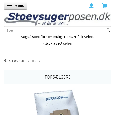
Menu
Skifte navigation
Søg så specifikt som muligt. F.eks. Nilfisk Select.
SØG KUN PÅ Select
STØVSUGERPOSER
TOPSÆLGERE
K