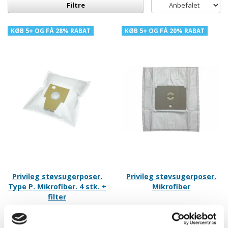
Filtre
KØB 5+ OG FÅ 28% RABAT
KØB 5+ OG FÅ 20% RABAT
Privileg støvsugerposer.
Privileg støvsugerposer.
Type P. Mikrofiber. 4 stk. +
Mikrofiber
filter
Model/varenr.:
943453
Model/varenr.:
943203R2M
69,95 DKK
49,95 DKK
m/Moms
m/Moms