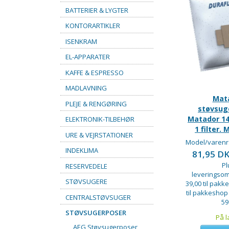
BATTERIER & LYGTER
KONTORARTIKLER
ISENKRAM
EL-APPARATER
KAFFE & ESPRESSO
MADLAVNING
Mat
PLEJE & RENGØRING
støvsug
Matador 140
ELEKTRONIK-TILBEHØR
1 filter. 
URE & VEJRSTATIONER
Model/varenr
INDEKLIMA
81,95 D
Pl
RESERVEDELE
leveringsom
STØVSUGERE
39,00 til pakke
til pakkeshop
CENTRALSTØVSUGER
59
STØVSUGERPOSER
På l
AEG Støvsugerposer