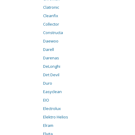
Clatronic
Cleanfix
Collector
Constructa
Daewoo
Darell
Darenas
DeLonghi
Dirt Devil
Duro
Easyclean
EIO
Electrolux
Elektro Helios
Elram
Elvita