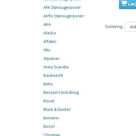
LÆG
AFK Støvsugerposer
Airflo Støvsugerposer
AKA
Sortering:
Alaska
Alfatec
Alto
Aquavac
Asea Scandia
Bauknecht
Beko
Bessert Centralsug
Bissel
Black & Decker
Bomann
Bosch
Chromax