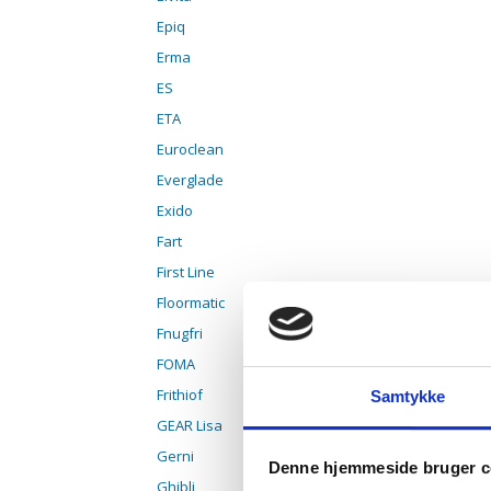
Epiq
Erma
ES
ETA
Euroclean
Everglade
Exido
Fart
First Line
Floormatic
Fnugfri
FOMA
Frithiof
Samtykke
GEAR Lisa
Gerni
Denne hjemmeside bruger c
Ghibli