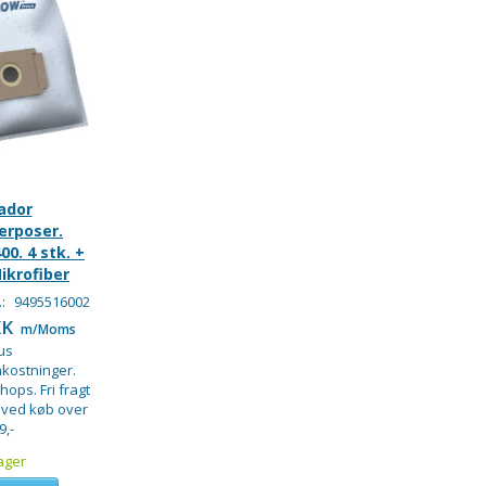
ador
erposer.
0. 4 stk. +
Mikrofiber
.:
9495516002
KK
m/Moms
us
kostninger.
hops. Fri fragt
 ved køb over
9,-
ager