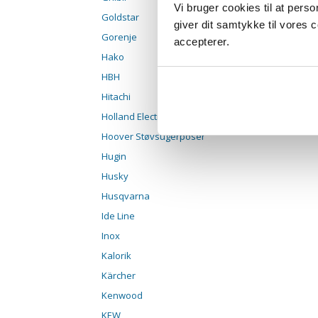
Vi bruger cookies til at pers
Goldstar
giver dit samtykke til vores
Gorenje
accepterer.
Hako
HBH
Hitachi
Holland Electro
Hoover Støvsugerposer
Hugin
Husky
Husqvarna
Ide Line
Inox
Kalorik
Kärcher
Kenwood
KEW