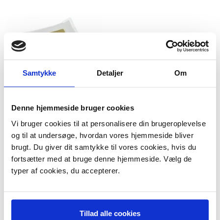
Samtykke
Detaljer
Om
Denne hjemmeside bruger cookies
United
Vi bruger cookies til at personalisere din brugeroplevelse
og til at undersøge, hvordan vores hjemmeside bliver
Model/varenr.:
942928
69,95 DKK
brugt. Du giver dit samtykke til vores cookies, hvis du
m/Moms
Plus leveringsomkostninger.
fortsætter med at bruge denne hjemmeside. Vælg de
39,00 til pakkehops. Fri fragt til
typer af cookies, du accepterer.
pakkeshop ved køb over 599,-
På lager
LÆG I KURV
Tillad alle cookies