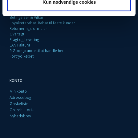
Fortrydelsesret
Kun nødvendige cookies
Firma profil
Kontakt os
Betingelser & Vilkår
Loyalitetsrabat. Rabat til faste kunder
Returneringsformular
Oversigt
Fragt og Levering
EAN Faktura
9 Gode grunde til at handle her
Fortryd købet
KONTO
Min konto
Adressebog
Ønskeliste
Ordrehistorik
Nyhedsbrev