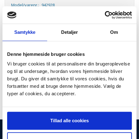
Model/varenr.:
942928
Lager:
På lager
Antal
LÆG I KURV
Samtykke
Detaljer
Om
Støvsugerposer til United støvsuger.
Denne hjemmeside bruger cookies
Passer til:
VC 4115
Vi bruger cookies til at personalisere din brugeroplevelse
VC 4116
og til at undersøge, hvordan vores hjemmeside bliver
WILFA
brugt. Du giver dit samtykke til vores cookies, hvis du
RC 105D
RC 407D
fortsætter med at bruge denne hjemmeside. Vælg de
RC 705D
typer af cookies, du accepterer.
Tillad alle cookies
INFORMATIONER