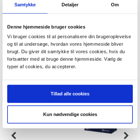
Point PRO PRO55GR
Samtykke
Detaljer
Om
Indhold:
4 stk. støvsugerposer
1 stk. filter
Denne hjemmeside bruger cookies
Vi bruger cookies til at personalisere din brugeroplevelse
Papforstykket måler: 109 x 99 mm.
og til at undersøge, hvordan vores hjemmeside bliver
brugt. Du giver dit samtykke til vores cookies, hvis du
fortsætter med at bruge denne hjemmeside. Vælg de
typer af cookies, du accepterer.
ANDRE KØBTE OGSÅ
KØB 5+ OG FÅ 28% RABAT
KØB 5+ OG FÅ 18% RABAT
P
Tillad alle cookies
Kun nødvendige cookies