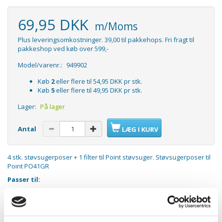
69,95 DKK
m/Moms
Plus leveringsomkostninger. 39,00 til pakkehops. Fri fragt til
pakkeshop ved køb over 599,-
Model/varenr.:
949902
Køb
2
eller flere til
54,95 DKK
pr stk.
Køb
5
eller flere til
49,95 DKK
pr stk.
Lager:
På lager
Antal
LÆG I KURV
4 stk. støvsugerposer + 1 filter til Point støvsuger. Støvsugerposer til
Point PO41GR
Passer til:
Point V2040
Point 140-009
Point PO41GR
Point Silent PRO73BL