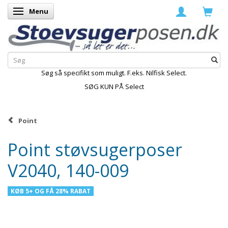
Menu
Skifte navigation
Søg så specifikt som muligt. F.eks. Nilfisk Select.
SØG KUN PÅ Select
Point
Point støvsugerposer
V2040, 140-009
KØB 5+ OG FÅ 28% RABAT