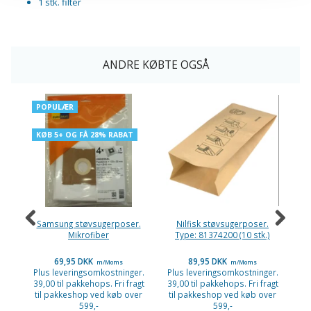
1 stk. filter
ANDRE KØBTE OGSÅ
POPULÆR
KØB 5+ OG FÅ 28% RABAT
Samsung støvsugerposer.
Nilfisk støvsugerposer.
P
Mikrofiber
Type: 81374200 (10 stk.)
69,95 DKK
89,95 DKK
m/Moms
m/Moms
Plus leveringsomkostninger.
Plus leveringsomkostninger.
Pl
39,00 til pakkehops. Fri fragt
39,00 til pakkehops. Fri fragt
39
til pakkeshop ved køb over
til pakkeshop ved køb over
ti
599,-
599,-