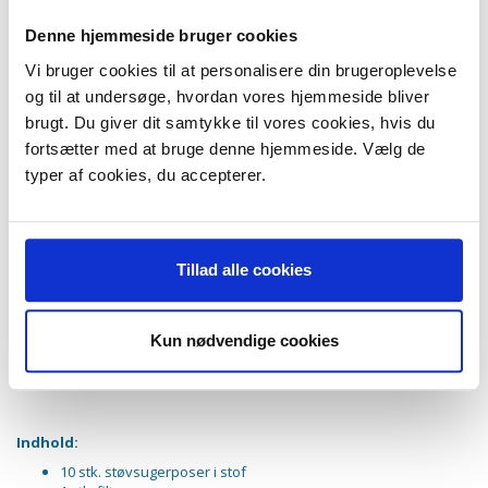
Nilfisk GM60
Nilfisk GM62
Denne hjemmeside bruger cookies
Nilfisk GM64
Nilfisk GM65
Vi bruger cookies til at personalisere din brugeroplevelse
Nilfisk GM 100 Sprint
og til at undersøge, hvordan vores hjemmeside bliver
Nilfisk Go
brugt. Du giver dit samtykke til vores cookies, hvis du
Nilfisk Go Basic
Nilfisk Go Centuria
fortsætter med at bruge denne hjemmeside. Vælg de
Nilfisk Go Plus
typer af cookies, du accepterer.
Nilfisk One Blue Parquet
Nilfisk One Clean Air
Nilfisk One Prime
Nilfisk One Reach
Nilfisk One White
Tillad alle cookies
Nilfisk One White Parquet
Nilfisk One Yellow
Europart 912928, 922928, 942928
Kun nødvendige cookies
BV001
50951
Indhold:
10 stk. støvsugerposer i stof