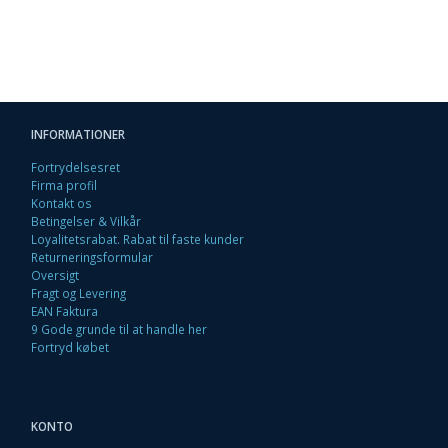
INFORMATIONER
Fortrydelsesret
Firma profil
Kontakt os
Betingelser & Vilkår
Loyalitetsrabat. Rabat til faste kunder
Returneringsformular
Oversigt
Fragt og Levering
EAN Faktura
9 Gode grunde til at handle her
Fortryd købet
KONTO