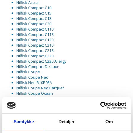
Nilfisk Astral
Nilfisk Compact C10
Nilfisk Compact C15
Nilfisk Compact C18
Nilfisk Compact C20
Nilfisk Compact C110
Nilfisk Compact C118
Nilfisk Compact C120
Nilfisk Compact C210
Nilfisk Compact C218
Nilfisk Compact C220
Nilfisk Compact C230 Allergy
Nilfisk Compact De Luxe
Nilfisk Coupe
Nilfisk Coupe Neo
Nilfisk Neo R10P05A
Nilfisk Coupe Neo Parquet
Nilfisk Coupe Ocean
Nilfisk Coupe Parket
Nilfisk Coupe Parquet
Nilfisk Coupe Special
Nilfisk Coupe Xtra
Nilfisk Force 66
Samtykke
Detaljer
Om
Nilfisk Force 122
Nilfisk Force 144