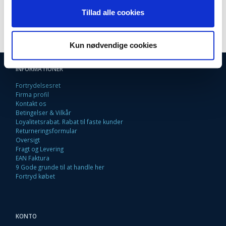
På lager
På lager
Tillad alle cookies
LÆG I KURV
LÆG I KURV
Kun nødvendige cookies
INFORMATIONER
Fortrydelsesret
Firma profil
Kontakt os
Betingelser & Vilkår
Loyalitetsrabat. Rabat til faste kunder
Returneringsformular
Oversigt
Fragt og Levering
EAN Faktura
9 Gode grunde til at handle her
Fortryd købet
KONTO