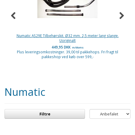
Numatic AS29E Tilbehørskit. Ø32 mm. 2,5 meter lang slange.
Uoriginalt
449,95 DKK
m/Moms
Plus leveringsomkostninger. 39,00 til pakkehops. Fri fragt til
P
pakkeshop ved køb over 599,-
Numatic
Filtre