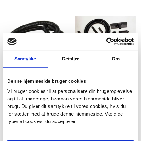
Samtykke
Detaljer
Om
Denne hjemmeside bruger cookies
Numatic støvsugerslange.
Numatic AS29E
32 mm. 2,5 meter
Tilbehørskit. Ø32 mm. 2,5
Vi bruger cookies til at personalisere din brugeroplevelse
meter lang slange.
og til at undersøge, hvordan vores hjemmeside bliver
Uoriginalt
brugt. Du giver dit samtykke til vores cookies, hvis du
Model/varenr.:
119917
Model/varenr.:
G621982
fortsætter med at bruge denne hjemmeside. Vælg de
199,95 DKK
449,95 DKK
m/Moms
m/Moms
typer af cookies, du accepterer.
Plus leveringsomkostninger.
Plus leveringsomkostninger.
39,00 til pakkehops. Fri fragt til
39,00 til pakkehops. Fri fragt til
pakkeshop ved køb over 599,-
pakkeshop ved køb over 599,-