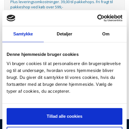
Plus leveringsomkostninger. 39,00 til pakkehops. Fri fragt til
pakkeshop ved køb over 599,-
Model/varenr.:
731021
Køb
10
eller flere til
79,95 DKK
pr stk.
Køb
20
eller flere til
69,95 DKK
pr stk.
Samtykke
Detaljer
Om
Lager:
På lager
Antal
LÆG I KURV
Denne hjemmeside bruger cookies
Vi bruger cookies til at personalisere din brugeroplevelse
Slangekobling 4 tappe til AEG støvsuger incl låseringesæt
og til at undersøge, hvordan vores hjemmeside bliver
brugt. Du giver dit samtykke til vores cookies, hvis du
fortsætter med at bruge denne hjemmeside. Vælg de
Passer til:
typer af cookies, du accepterer.
• AEG DME 1300
Tillad alle cookies
INFORMATIONER