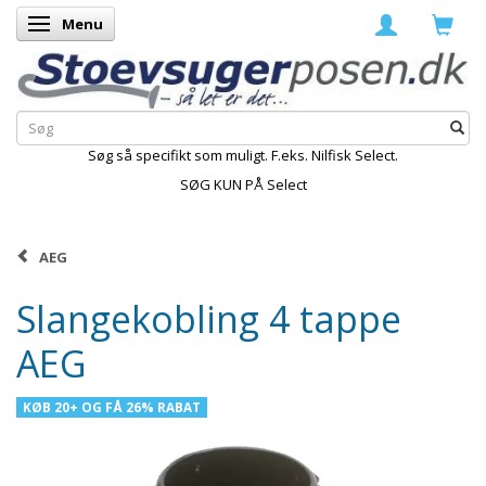
Menu
Skifte navigation
Søg så specifikt som muligt. F.eks. Nilfisk Select.
SØG KUN PÅ Select
AEG
Slangekobling 4 tappe
AEG
KØB 20+ OG FÅ 26% RABAT