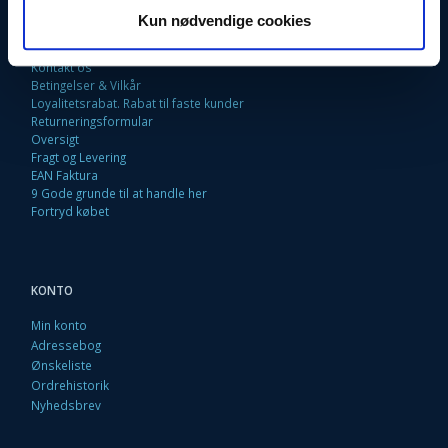
Kun nødvendige cookies
Fortrydelsesret
Firma profil
Kontakt os
Betingelser & Vilkår
Loyalitetsrabat. Rabat til faste kunder
Returneringsformular
Oversigt
Fragt og Levering
EAN Faktura
9 Gode grunde til at handle her
Fortryd købet
KONTO
Min konto
Adressebog
Ønskeliste
Ordrehistorik
Nyhedsbrev