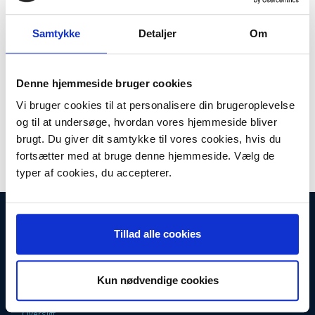
Plus leveringsomkostninger. 39,00 til pakkehops. Fri fragt til
pakkeshop ved køb over 599,-
Samtykke
Detaljer
Om
Model/varenr.:
M281475
Lager:
På lager
Denne hjemmeside bruger cookies
Antal
LÆG I KURV
Vi bruger cookies til at personalisere din brugeroplevelse
og til at undersøge, hvordan vores hjemmeside bliver
Støvsugerslange komplet originale til Philips Power Go. Originalt vare
brugt. Du giver dit samtykke til vores cookies, hvis du
nr. 432200426992
fortsætter med at bruge denne hjemmeside. Vælg de
typer af cookies, du accepterer.
INFORMATIONER
Tillad alle cookies
Fortrydelsesret
Firma profil
Kontakt os
Betingelser & Vilkår
Kun nødvendige cookies
Loyalitetsrabat. Rabat til faste kunder
Returneringsformular
Oversigt