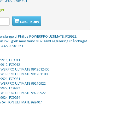
r.:
432200901151
ger
LÆG I KURV
gerslange til Philips POWERPRO ULTIMATE, FC9922.
n inkl. greb med tænd sluk samt regulering i håndtaget.
r. 432200901151
 9911, FC9911
 9912, FC9912
POWERPRO ULTIMATE 9912612400
POWERPRO ULTIMATE 9912811800
 9921, FC9921
POWERPRO ULTIMATE 99210922
 9922, FC9922
POWERPRO ULTIMATE 99220922
 9924, FC9924
MARATHON ULTIMATE 992407