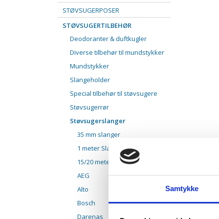
STØVSUGERPOSER
STØVSUGERTILBEHØR
Deodoranter & duftkugler
Diverse tilbehør til mundstykker
Mundstykker
Slangeholder
Special tilbehør til støvsugere
Støvsugerrør
Støvsugerslanger
35 mm slanger
1 meter Slange
15/20 meter slanger
AEG
Samtykke
Alto
Bosch
Darenas