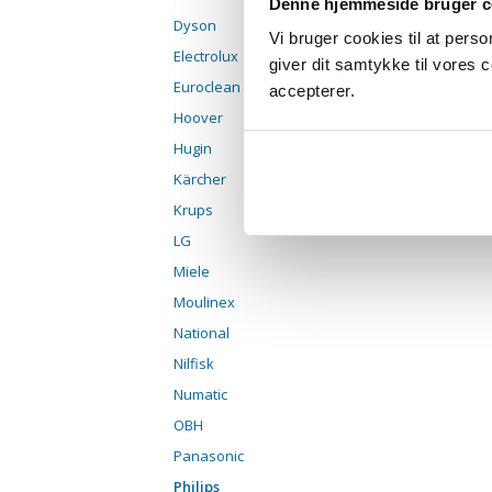
Denne hjemmeside bruger c
Dyson
Vi bruger cookies til at pers
Electrolux
giver dit samtykke til vores
Euroclean
accepterer.
Hoover
Hugin
Kärcher
Krups
LG
Miele
Moulinex
National
Nilfisk
Numatic
OBH
Panasonic
Philips