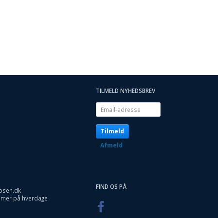
TILMELD NYHEDSBREV
Email-
adresse
Tilmeld
Afmeld
FIND OS PÅ
osen.dk
timer på hverdage