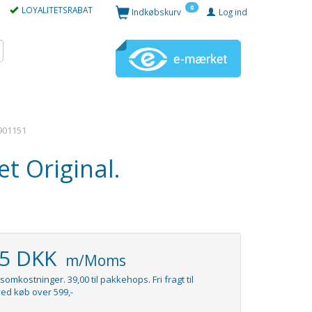
0
LOYALITETSRABAT
Indkøbskurv
Log ind
0901151
t Original.
95 DKK
m/Moms
somkostninger. 39,00 til pakkehops. Fri fragt til
ed køb over 599,-