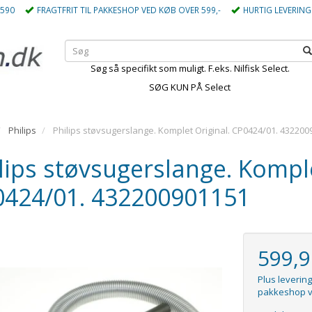
5590
FRAGTFRIT TIL PAKKESHOP VED KØB OVER 599,-
HURTIG LEVERING
Søg så specifikt som muligt. F.eks. Nilfisk Select.
SØG KUN PÅ Select
Philips
Philips støvsugerslange. Komplet Original. CP0424/01. 43220
lips støvsugerslange. Komple
0424/01. 432200901151
599,
Plus levering
pakkeshop v