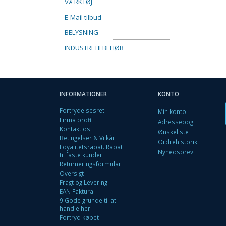
VÆRKTØJ
E-Mail tilbud
BELYSNING
INDUSTRI TILBEHØR
INFORMATIONER
KONTO
Fortrydelsesret
Min konto
Firma profil
Adressebog
Kontakt os
Ønskeliste
Betingelser & Vilkår
Ordrehistorik
Loyalitetsrabat. Rabat
Nyhedsbrev
til faste kunder
Returneringsformular
Oversigt
Fragt og Levering
EAN Faktura
9 Gode grunde til at
handle her
Fortryd købet