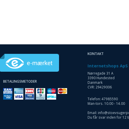
KONTAKT
Internetshops ApS
Nørregade 31 A
3390 Hundested
BETALINGSMETODER
Danmark
CVR: 29429006
Telefon: 47985590
Man-tors. 10.00 - 14.00
Email: info@stoevsugerp
Du får svar inden for 12 