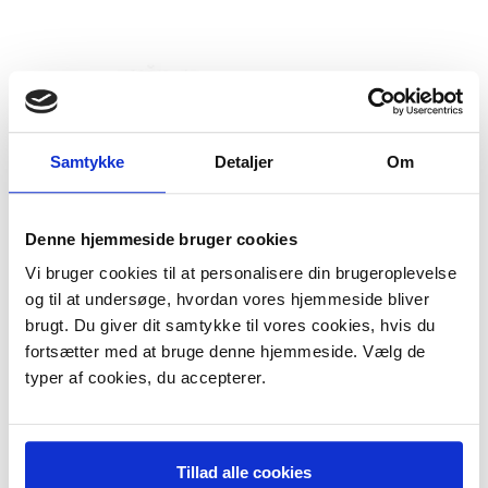
Samtykke
Detaljer
Om
Denne hjemmeside bruger cookies
Trevlesi til Zanussi
Vi bruger cookies til at personalisere din brugeroplevelse
vaskemaskine
og til at undersøge, hvordan vores hjemmeside bliver
94,95 DKK
brugt. Du giver dit samtykke til vores cookies, hvis du
m/Moms
Plus leveringsomkostninger.
fortsætter med at bruge denne hjemmeside. Vælg de
39,00 til pakkehops. Fri fragt til
typer af cookies, du accepterer.
pakkeshop ved køb over 599,-
På lager
LÆG I KURV
Tillad alle cookies