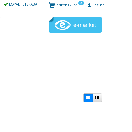
0
LOYALITETSRABAT
Indkøbskurv
Log ind