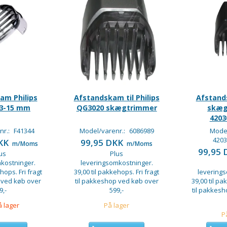
am Philips
Afstandskam til Philips
Afstand
 3-15 mm
QG3020 skægtrimmer
skæg
4203
nr.:
F41344
Model/varenr.:
6086989
Model
4203
DKK
99,95 DKK
m/Moms
m/Moms
99,95
us
Plus
kostninger.
leveringsomkostninger.
hops. Fri fragt
39,00 til pakkehops. Fri fragt
levering
 ved køb over
til pakkeshop ved køb over
39,00 til pa
9,-
599,-
til pakkes
å lager
På lager
P