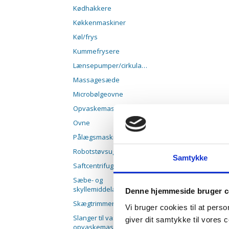
Kødhakkere
Køkkenmaskiner
Køl/frys
Kummefrysere
Lænsepumper/cirkulationspumper
Massagesæde
Microbølgeovne
Opvaskemaskiner
Ovne
Pålægsmaskiner
Robotstøvsugere
Samtykke
Saftcentrifuger
Sæbe- og
skyllemiddelautomater
Denne hjemmeside bruger c
Skægtrimmere
Vi bruger cookies til at pers
Slanger til vaske- og
giver dit samtykke til vores
opvaskemas