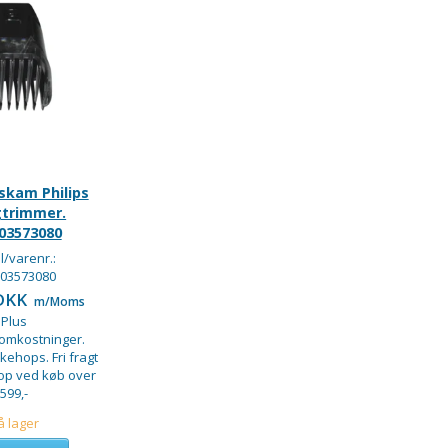
skam Philips
trimmer.
03573080
/varenr.:
03573080
 DKK
m/Moms
Plus
somkostninger.
kkehops. Fri fragt
hop ved køb over
599,-
å lager