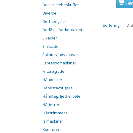
LÆG
Dele til sæbeskuffer
Diverse
Dørhængsler
Sortering:
Dørlåse, Dørkontakter
Elkedler
Emhætter
Epilator/ladyshaver
Espressomaskiner
Frituregryder
Håndmixer
Håndstøvsugere
Håndtag, fjedre, paler
Hårtørrer
Hårtrimmere
Is maskiner
Komfurer