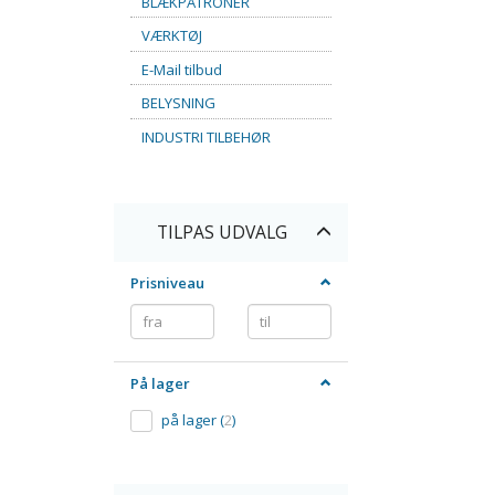
BLÆKPATRONER
VÆRKTØJ
E-Mail tilbud
BELYSNING
INDUSTRI TILBEHØR
Skifte
TILPAS UDVALG
filter
Prisniveau
På lager
på lager
(
2
)