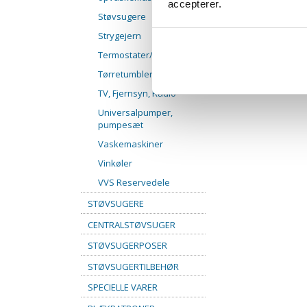
accepterer.
Støvsugere
Strygejern
Termostater/NTC følere
Tørretumblere
TV, Fjernsyn, Radio
Universalpumper,
pumpesæt
Vaskemaskiner
Vinkøler
VVS Reservedele
STØVSUGERE
CENTRALSTØVSUGER
STØVSUGERPOSER
STØVSUGERTILBEHØR
SPECIELLE VARER