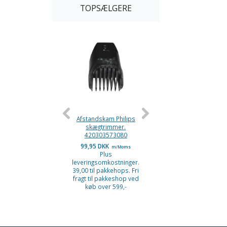
TOPSÆLGERE
Afstandskam Philips
Afstandskam Philip
skægtrimmer.
QC5530. 3-15 mm
420303573080
99,95 DKK
139,95 DKK
m/Moms
m/Moms
Plus
Plus
leveringsomkostninger.
leveringsomkostninge
39,00 til pakkehops. Fri
39,00 til pakkehops. F
fragt til pakkeshop ved
fragt til pakkeshop v
køb over 599,-
køb over 599,-