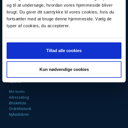
og til at undersøge, hvordan vores hjemmeside bliver
Fortrydelsesret
brugt. Du giver dit samtykke til vores cookies, hvis du
Firma profil
Kontakt os
fortsætter med at bruge denne hjemmeside. Vælg de
Betingelser & Vilkår
typer af cookies, du accepterer.
Loyalitetsrabat. Rabat til faste kunder
Returneringsformular
Oversigt
Fragt og Levering
EAN Faktura
Tillad alle cookies
9 Gode grunde til at handle her
Fortryd købet
Kun nødvendige cookies
KONTO
Min konto
Adressebog
Ønskeliste
Ordrehistorik
Nyhedsbrev