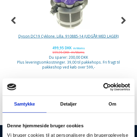
Dyson DC19 Cyklone. Lilla. 910885-14 (UDGÅR MED LAGER)
Ni
499,95 DKK
m/Moms
699,95 DKK
m/Moms
P
Du sparer:
200,00 DKK
Plus leveringsomkostninger. 39,00 til pakkehops. Fri fragt til
pakkeshop ved køb over 599,-
Vinkøler
Samtykke
Detaljer
Om
Denne hjemmeside bruger cookies
Vi bruger cookies til at personalisere din brugeroplevelse
INFORMATIONER