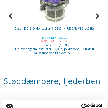
Dyson DC19 Cyklone. Lilla. 910885-14 (UDGÅR MED LAGER)
Ni
499,95 DKK
m/Moms
699,95 DKK
m/Moms
P
Du sparer:
200,00 DKK
Plus leveringsomkostninger. 39,00 til pakkehops. Fri fragt til
pakkeshop ved køb over 599,-
Støddæmpere, fjederben
AEG
ASKO CYLINDA
ATLAS
BAUKNECHT