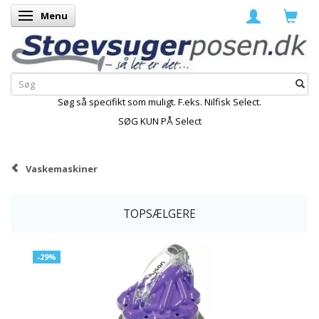
Menu
Skifte navigation
Søg så specifikt som muligt. F.eks. Nilfisk Select.
SØG KUN PÅ Select
Vaskemaskiner
TOPSÆLGERE
-29%
K