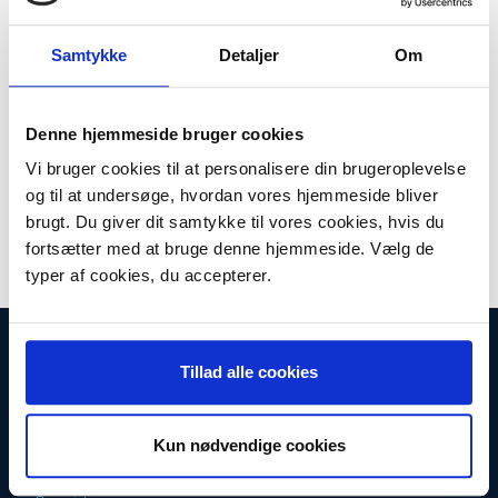
BLOMBERG
BOSCH
Samtykke
Detaljer
Om
CONSTRUCTA
ELECTROLUX
ELVITA
GORENJE
HUSQVARNA
IGNIS
Denne hjemmeside bruger cookies
LG ELECTRONIC
MIELE
Vi bruger cookies til at personalisere din brugeroplevelse
SIEMENS
VØLUND
og til at undersøge, hvordan vores hjemmeside bliver
brugt. Du giver dit samtykke til vores cookies, hvis du
WHIRLPOOL
ZANUSSI
fortsætter med at bruge denne hjemmeside. Vælg de
ASKO
typer af cookies, du accepterer.
INFORMATIONER
Tillad alle cookies
Fortrydelsesret
Firma profil
Kontakt os
Betingelser & Vilkår
Kun nødvendige cookies
Loyalitetsrabat. Rabat til faste kunder
Returneringsformular