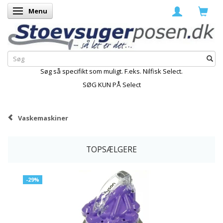
Menu
Skifte navigation
Søg så specifikt som muligt. F.eks. Nilfisk Select.
SØG KUN PÅ Select
Vaskemaskiner
TOPSÆLGERE
-29%
K