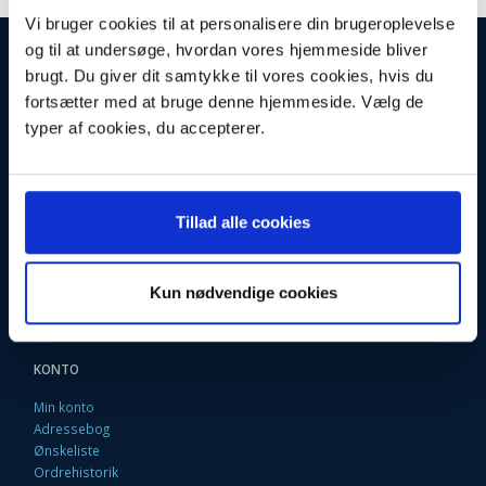
Vi bruger cookies til at personalisere din brugeroplevelse
og til at undersøge, hvordan vores hjemmeside bliver
INFORMATIONER
brugt. Du giver dit samtykke til vores cookies, hvis du
Fortrydelsesret
fortsætter med at bruge denne hjemmeside. Vælg de
Firma profil
typer af cookies, du accepterer.
Kontakt os
Betingelser & Vilkår
Loyalitetsrabat. Rabat til faste kunder
Returneringsformular
Oversigt
Tillad alle cookies
Fragt og Levering
EAN Faktura
9 Gode grunde til at handle her
Fortryd købet
Kun nødvendige cookies
KONTO
Min konto
Adressebog
Ønskeliste
Ordrehistorik