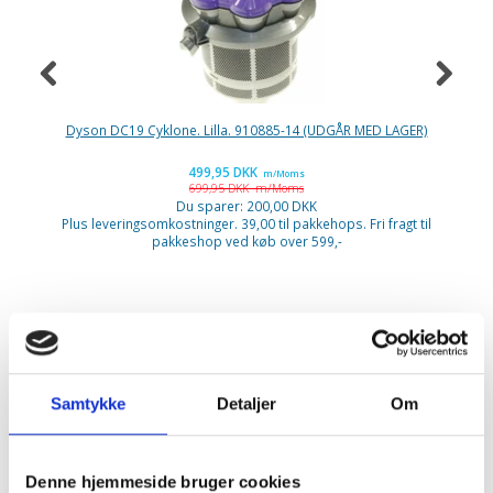
Dyson DC19 Cyklone. Lilla. 910885-14 (UDGÅR MED LAGER)
Ni
499,95 DKK
m/Moms
699,95 DKK
m/Moms
P
Du sparer:
200,00 DKK
Plus leveringsomkostninger. 39,00 til pakkehops. Fri fragt til
pakkeshop ved køb over 599,-
Dørlåse/dørkontakter
Samtykke
Detaljer
Om
AEG
Denne hjemmeside bruger cookies