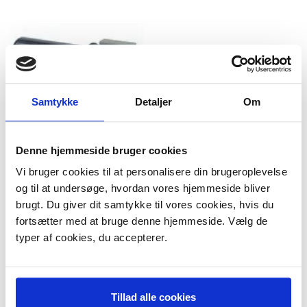
Samtykke
Detaljer
Om
Denne hjemmeside bruger cookies
NTC-føler til AEG
Vi bruger cookies til at personalisere din brugeroplevelse
vaskemaskine
og til at undersøge, hvordan vores hjemmeside bliver
144,95 DKK
brugt. Du giver dit samtykke til vores cookies, hvis du
m/Moms
Plus leveringsomkostninger.
fortsætter med at bruge denne hjemmeside. Vælg de
39,00 til pakkehops. Fri fragt til
typer af cookies, du accepterer.
pakkeshop ved køb over 599,-
På lager
LÆG I KURV
Tillad alle cookies