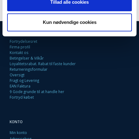
Tillad alle cookies
LÆG I KURV
Kun nødvendige cookies
INFORMATIONER
Fortrydelsesret
Firma profil
Kontakt os
Betingelser & Vilkår
Loyalitetsrabat. Rabat til faste kunder
Returneringsformular
Oversigt
Fragt og Levering
EAN Faktura
9 Gode grunde til at handle her
Fortryd købet
KONTO
Min konto
Adressebog