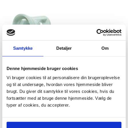
Samtykke
Detaljer
Om
Denne hjemmeside bruger cookies
Trevlesi til Ikea samt
Fisher & Paykel
Vi bruger cookies til at personalisere din brugeroplevelse
vaskemaskine
og til at undersøge, hvordan vores hjemmeside bliver
Model/varenr.:
303070
brugt. Du giver dit samtykke til vores cookies, hvis du
169,95 DKK
m/Moms
fortsætter med at bruge denne hjemmeside. Vælg de
Plus leveringsomkostninger.
typer af cookies, du accepterer.
39,00 til pakkehops. Fri fragt til
pakkeshop ved køb over 599,-
På lager