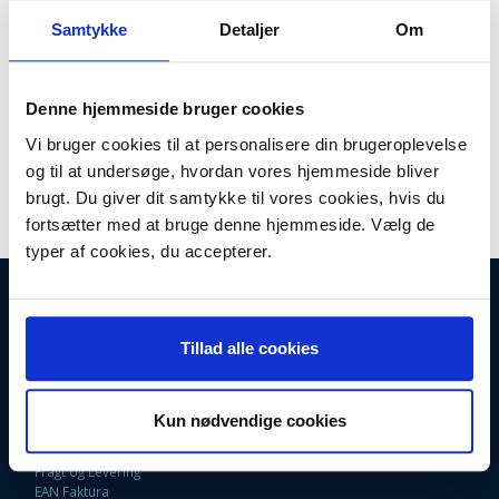
Model/varenr.:
2887400100
Samtykke
Detaljer
Om
Lager:
På lager
Antal
LÆG I KURV
Denne hjemmeside bruger cookies
Vi bruger cookies til at personalisere din brugeroplevelse
Trevlesi til Blomberg WAF13201. Indsats til fnugfilter. Blomberg
og til at undersøge, hvordan vores hjemmeside bliver
originalt vare nr.
2887400100
brugt. Du giver dit samtykke til vores cookies, hvis du
fortsætter med at bruge denne hjemmeside. Vælg de
typer af cookies, du accepterer.
INFORMATIONER
Fortrydelsesret
Tillad alle cookies
Firma profil
Kontakt os
Betingelser & Vilkår
Loyalitetsrabat. Rabat til faste kunder
Kun nødvendige cookies
Returneringsformular
Oversigt
Fragt og Levering
EAN Faktura