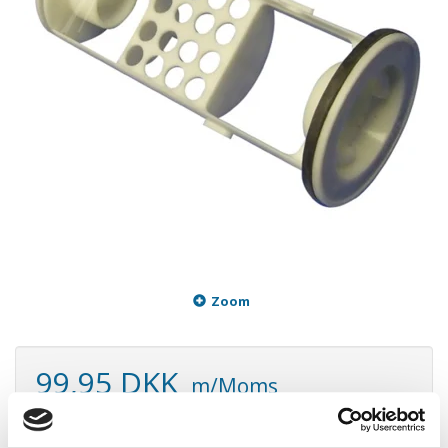
Zoom
99,95 DKK
m/Moms
Plus leveringsomkostninger. 39,00 til pakkehops. Fri fragt til
pakkeshop ved køb over 599,-