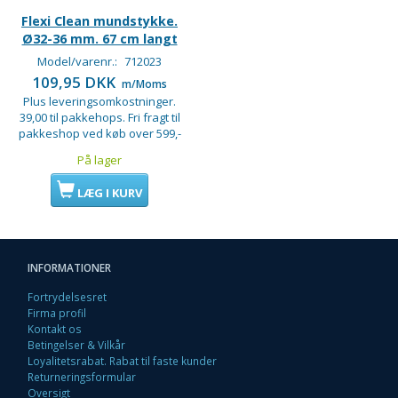
Flexi Clean mundstykke.
Ø32-36 mm. 67 cm langt
Model/varenr.:
712023
109,95 DKK
m/Moms
Plus leveringsomkostninger.
39,00 til pakkehops. Fri fragt til
pakkeshop ved køb over 599,-
På lager
LÆG I KURV
INFORMATIONER
Fortrydelsesret
Firma profil
Kontakt os
Betingelser & Vilkår
Loyalitetsrabat. Rabat til faste kunder
Returneringsformular
Oversigt