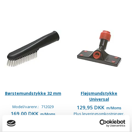
Børstemundstykke 32 mm
Fløjsmundstykke
Universal
Model/varenr.:
712029
129,95 DKK
m/Moms
169,00 DKK
Plus leveringsomkostninger.
m/Moms
39,00 til pakkehops. Fri fragt til
Plus leveringsomkostninger.
pakkeshop ved køb over 599,-
39,00 til pakkehops. Fri fragt til
pakkeshop ved køb over 599,-