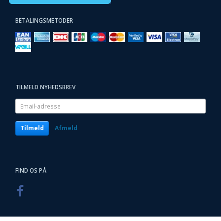
BETALINGSMETODER
TILMELD NYHEDSBREV
Email-
adresse
Tilmeld
Afmeld
FIND OS PÅ