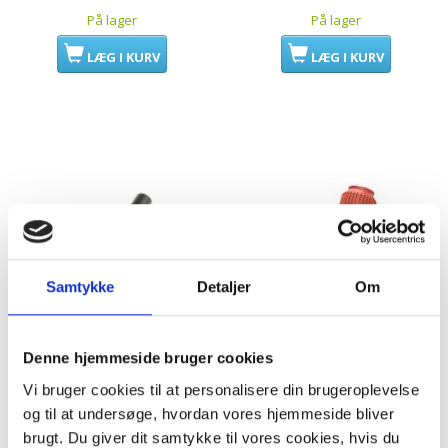
På lager
På lager
LÆG I KURV
LÆG I KURV
Samtykke
Detaljer
Om
Denne hjemmeside bruger cookies
Vi bruger cookies til at personalisere din brugeroplevelse
Nilfisk Våd & Tør
Fløjsmundstykke
og til at undersøge, hvordan vores hjemmeside bliver
mundstykke 36 mm Ø.
Universal
brugt. Du giver dit samtykke til vores cookies, hvis du
81943049