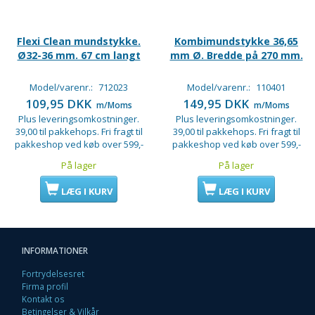
Flexi Clean mundstykke.
Kombimundstykke 36,65
Ø32-36 mm. 67 cm langt
mm Ø. Bredde på 270 mm.
Model/varenr.:
712023
Model/varenr.:
110401
109,95 DKK
149,95 DKK
m/Moms
m/Moms
Plus leveringsomkostninger.
Plus leveringsomkostninger.
39,00 til pakkehops. Fri fragt til
39,00 til pakkehops. Fri fragt til
pakkeshop ved køb over 599,-
pakkeshop ved køb over 599,-
På lager
På lager
LÆG I KURV
LÆG I KURV
INFORMATIONER
Fortrydelsesret
Firma profil
Kontakt os
Betingelser & Vilkår