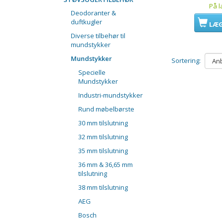
På l
Deodoranter &
duftkugler
LÆG
Diverse tilbehør til
mundstykker
Mundstykker
Sortering:
Specielle
Mundstykker
Industri-mundstykker
Rund møbelbørste
30 mm tilslutning
32 mm tilslutning
35 mm tilslutning
36 mm & 36,65 mm
tilslutning
38 mm tilslutning
AEG
Bosch