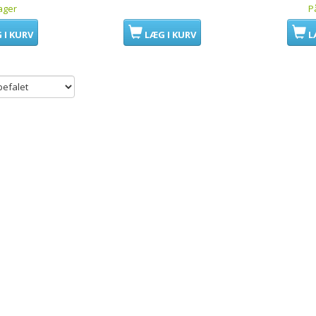
ager
P
 I KURV
LÆG I KURV
L