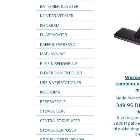
BATTERIER & LYGTER
KONTORARTIKLER
ISENKRAM
EL-APPARATER
KAFFE & ESPRESSO
MADLAVNING
PLEJE & RENGØRING
ELEKTRONIK-TILBEHØR
Wesse
URE & VEJRSTATIONER
kombimund
m
INDEKLIMA
Model/varen
RESERVEDELE
349,95 
STØVSUGERE
Pl
leveringsom
CENTRALSTØVSUGER
39,00 til pakke
til pakkeshop
STØVSUGERPOSER
59
STØVSUGERTILBEHØR