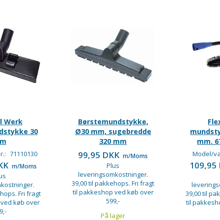
l Werk
Børstemundstykke,
Fle
stykke 30
Ø30 mm, sugebredde
mundsty
m
320 mm
mm. 6
r.:
71110130
99,95 DKK
Model/va
m/Moms
DKK
109,95
Plus
m/Moms
leveringsomkostninger.
us
39,00 til pakkehops. Fri fragt
kostninger.
levering
til pakkeshop ved køb over
hops. Fri fragt
39,00 til pa
599,-
 ved køb over
til pakkes
9,-
På lager