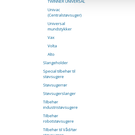
TWINNER UNIVERSAL
Univac
(Centralstøvsuger)
Universal
mundstykker
Vax
Volta
Alto
Slangeholder
Special tilbehør til
støvsugere
Støvsugerrør
Støvsugerslanger
Tilbehør
industristøvsugere
Tilbehør
robotstøvsugere
Tilbehør til Våd/tør