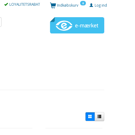
0
LOYALITETSRABAT
Indkøbskurv
Log ind