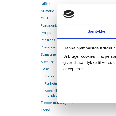
Nilfisk
Numatic
OBH
Panasonic
Samtykke
Philips
Progress
Rowenta
Denne hjemmeside bruger c
Samsung
Vi bruger cookies til at pers
Siemens
giver dit samtykke til vores
accepterer.
Taski
Kombimundstykker
Parketmundstykker
Specielle
mundstykker
Tæppe-mundstykker
Trend