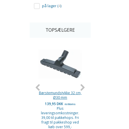
på lager
(
4
)
TOPSÆLGERE
Børstemundstykke 32 cm,
Flexi Clean mundstykk
Ø30 mm
Ø32-36 mm. 67 cm lan
139,95 DKK
109,95 DKK
m/Moms
m/Moms
Plus
Plus
leveringsomkostninger.
leveringsomkostninge
39,00 til pakkehops. Fri
39,00 til pakkehops. F
fragt til pakkeshop ved
fragt til pakkeshop v
køb over 599,-
køb over 599,-