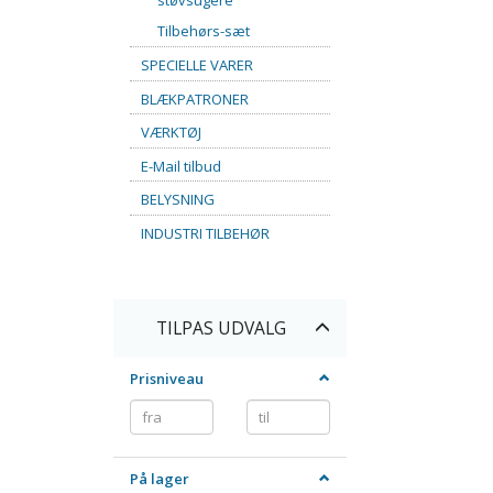
støvsugere
Tilbehørs-sæt
SPECIELLE VARER
BLÆKPATRONER
VÆRKTØJ
E-Mail tilbud
BELYSNING
INDUSTRI TILBEHØR
Skifte
TILPAS UDVALG
filter
Prisniveau
På lager