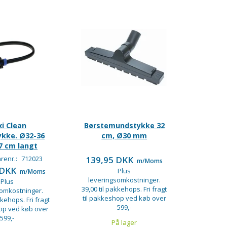
xi Clean
Børstemundstykke 32
kke. Ø32-36
cm, Ø30 mm
7 cm langt
renr.:
712023
139,95 DKK
m/Moms
 DKK
Plus
m/Moms
leveringsomkostninger.
Plus
39,00 til pakkehops. Fri fragt
somkostninger.
til pakkeshop ved køb over
kkehops. Fri fragt
599,-
hop ved køb over
599,-
På lager