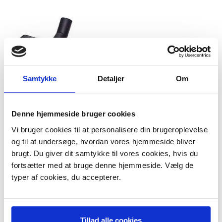
Samtykke
Detaljer
Om
Denne hjemmeside bruger cookies
Wessel Werk
Vi bruger cookies til at personalisere din brugeroplevelse
kombimundstykke 30 mm
og til at undersøge, hvordan vores hjemmeside bliver
Model/varenr.:
71110130
brugt. Du giver dit samtykke til vores cookies, hvis du
349,95 DKK
m/Moms
fortsætter med at bruge denne hjemmeside. Vælg de
Plus leveringsomkostninger.
typer af cookies, du accepterer.
39,00 til pakkehops. Fri fragt til
pakkeshop ved køb over 599,-
På lager
LÆG I KURV
Tillad alle cookies