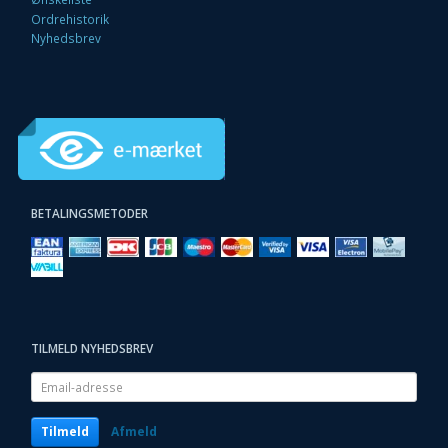
Ordrehistorik
Nyhedsbrev
BETALINGSMETODER
TILMELD NYHEDSBREV
Email-
adresse
Tilmeld
Afmeld