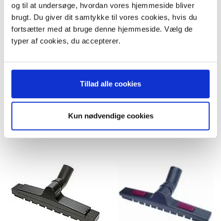
og til at undersøge, hvordan vores hjemmeside bliver
mm, sugebredde 375 mm
mm, sugebredde 260 mm
(uoriginalt)
(uoriginalt)
brugt. Du giver dit samtykke til vores cookies, hvis du
149,95 DKK
Model/varenr.:
712018
fortsætter med at bruge denne hjemmeside. Vælg de
m/Moms
79,95 DKK
Plus leveringsomkostninger.
typer af cookies, du accepterer.
m/Moms
39,00 til pakkehops. Fri fragt til
Plus leveringsomkostninger.
pakkeshop ved køb over 599,-
39,00 til pakkehops. Fri fragt til
pakkeshop ved køb over 599,-
På lager
På lager
Tillad alle cookies
LÆG I KURV
LÆG I KURV
Kun nødvendige cookies