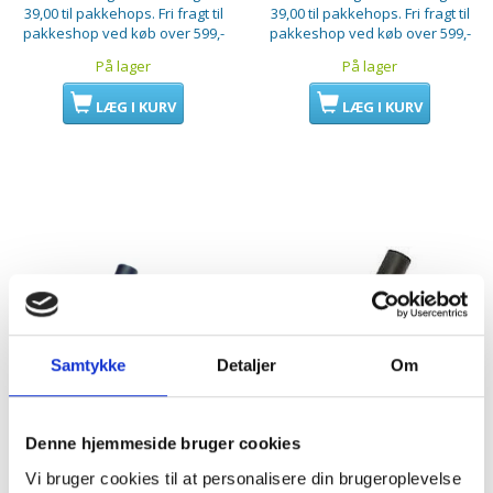
39,00 til pakkehops. Fri fragt til
39,00 til pakkehops. Fri fragt til
pakkeshop ved køb over 599,-
pakkeshop ved køb over 599,-
På lager
På lager
LÆG I KURV
LÆG I KURV
Samtykke
Detaljer
Om
Denne hjemmeside bruger cookies
Vi bruger cookies til at personalisere din brugeroplevelse
Børstemundstykke, Ø35
Børstemundstykke, Ø32