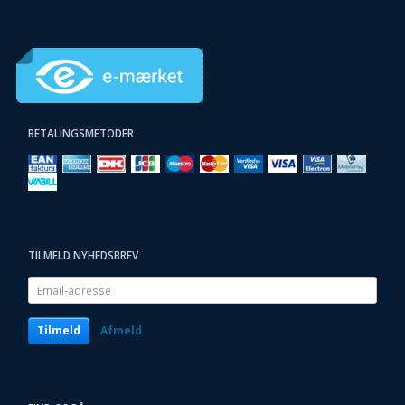
BETALINGSMETODER
TILMELD NYHEDSBREV
Email-
adresse
Tilmeld
Afmeld