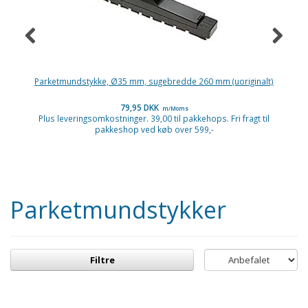
Parketmundstykke, Ø35 mm, sugebredde 260 mm (uoriginalt)
P
79,95 DKK
m/Moms
Plus leveringsomkostninger. 39,00 til pakkehops. Fri fragt til
P
pakkeshop ved køb over 599,-
Parketmundstykker
Filtre