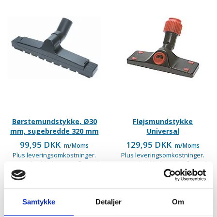
Børstemundstykke, Ø30
Fløjsmundstykke
mm, sugebredde 320 mm
Universal
99,95 DKK
129,95 DKK
m/Moms
m/Moms
Plus leveringsomkostninger.
Plus leveringsomkostninger.
39,00 til pakkehops. Fri fragt til
39,00 til pakkehops. Fri fragt til
pakkeshop ved køb over 599,-
pakkeshop ved køb over 599,-
På lager
På lager
Samtykke
Detaljer
Om
LÆG I KURV
LÆG I KURV