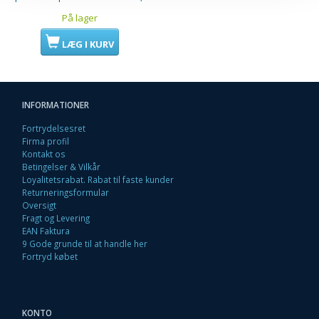
På lager
LÆG I KURV
INFORMATIONER
Fortrydelsesret
Firma profil
Kontakt os
Betingelser & Vilkår
Loyalitetsrabat. Rabat til faste kunder
Returneringsformular
Oversigt
Fragt og Levering
EAN Faktura
9 Gode grunde til at handle her
Fortryd købet
KONTO