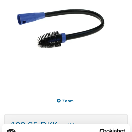
Zoom
109,95 DKK
m/Moms