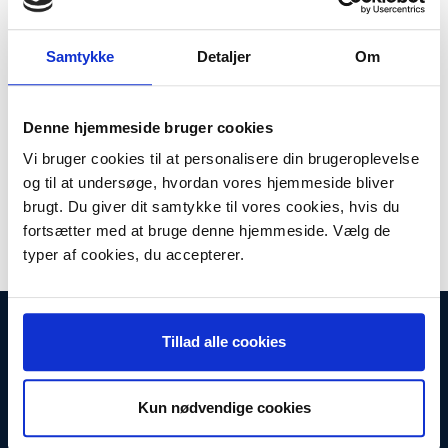
Plus leveringsomkostninger. 39,00 til pakkehops. Fri fragt til
pakkeshop ved køb over 599,-
Samtykke
Detaljer
Om
Model/varenr.:
712023
Lager:
På lager
Denne hjemmeside bruger cookies
Antal
LÆG I KURV
Vi bruger cookies til at personalisere din brugeroplevelse
og til at undersøge, hvordan vores hjemmeside bliver
Universalt bøjeligt mundstykke med børste. Gør det let at støvsuge
brugt. Du giver dit samtykke til vores cookies, hvis du
bag radiatorer, skabe m.m. Passer til alle gængse
husholdningsstøvsugere (30-36 mm).
fortsætter med at bruge denne hjemmeside. Vælg de
typer af cookies, du accepterer.
INFORMATIONER
Tillad alle cookies
Fortrydelsesret
Firma profil
Kontakt os
Kun nødvendige cookies
Betingelser & Vilkår
Loyalitetsrabat. Rabat til faste kunder
Returneringsformular