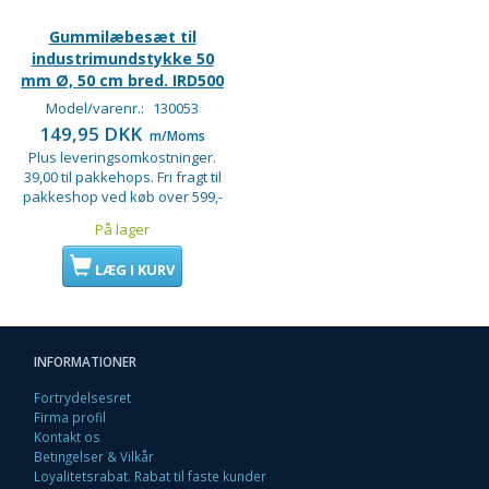
Gummilæbesæt til
industrimundstykke 50
mm Ø, 50 cm bred. IRD500
Model/varenr.:
130053
149,95 DKK
m/Moms
Plus leveringsomkostninger.
39,00 til pakkehops. Fri fragt til
pakkeshop ved køb over 599,-
På lager
LÆG I KURV
INFORMATIONER
Fortrydelsesret
Firma profil
Kontakt os
Betingelser & Vilkår
Loyalitetsrabat. Rabat til faste kunder