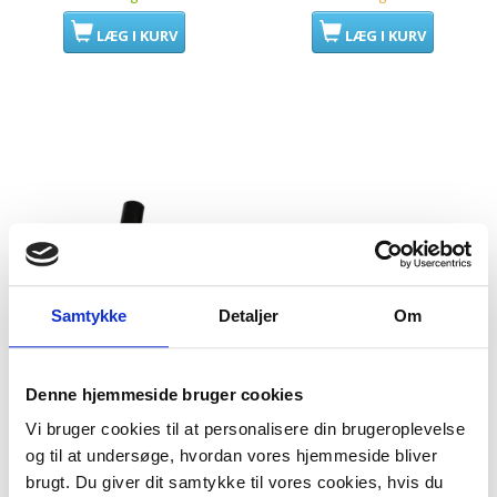
LÆG I KURV
LÆG I KURV
Samtykke
Detaljer
Om
Denne hjemmeside bruger cookies
Industrimundstykke med
Børstesæt til
Vi bruger cookies til at personalisere din brugeroplevelse
børster 38 mm Ø; Bredde
industrimundstykke 50
og til at undersøge, hvordan vores hjemmeside bliver
450 mm
mm Ø, 50 cm bred. IRD500
brugt. Du giver dit samtykke til vores cookies, hvis du
Model/varenr.:
130033
Model/varenr.:
130057