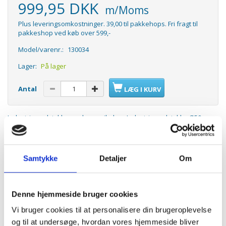
999,95 DKK
m/Moms
Plus leveringsomkostninger. 39,00 til pakkehops. Fri fragt til
pakkeshop ved køb over 599,-
Model/varenr.:
130034
Lager:
På lager
Antal
LÆG I KURV
Industrimundstykke med gummilæber. Industrimundstykke Ø50 mm.
Originalt Wessel-Werk industrimundstykke, med justerbare hjul i
begge sider. gummilæberne kan udskiftes. Kan også udskiftes med
børster på samme mundstykke
Samtykke
Detaljer
Om
Denne hjemmeside bruger cookies
ANDRE KØBTE OGSÅ
Vi bruger cookies til at personalisere din brugeroplevelse
og til at undersøge, hvordan vores hjemmeside bliver