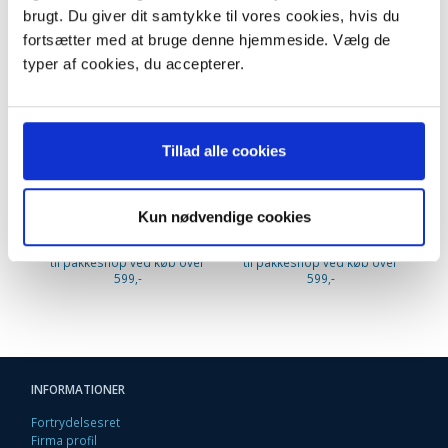
brugt. Du giver dit samtykke til vores cookies, hvis du
fortsætter med at bruge denne hjemmeside. Vælg de
typer af cookies, du accepterer.
Tillad alle cookies
Ghibli AS2 støvsuger
Ghibli AS2 støvsugerposer.
5 stk. 84.64.0031
2.399,95 DKK
229,95 DKK
Kun nødvendige cookies
m/Moms
m/Moms
Plus leveringsomkostninger.
Plus leveringsomkostninger.
39,00 til pakkehops. Fri fragt
39,00 til pakkehops. Fri fragt
til pakkeshop ved køb over
til pakkeshop ved køb over
599,-
599,-
INFORMATIONER
Fortrydelsesret
Firma profil