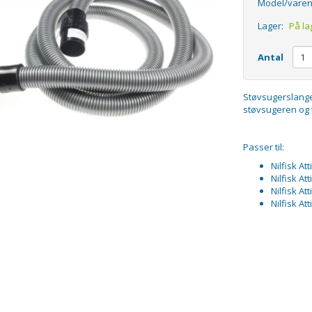
Model/varen
Lager:
På la
Antal
Støvsugerslange t
støvsugeren og ti
Passer til:
Nilfisk At
Nilfisk At
Nilfisk At
Nilfisk At