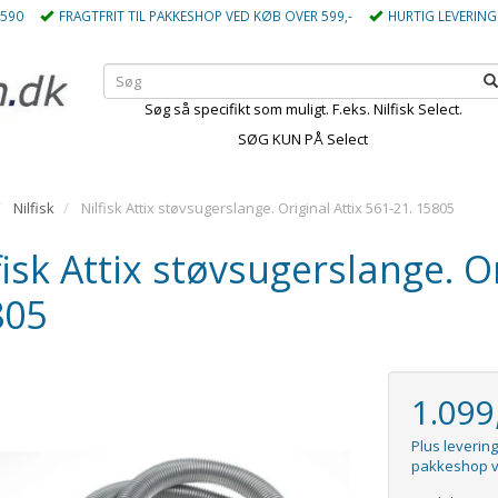
5590
FRAGTFRIT TIL PAKKESHOP VED KØB OVER 599,-
HURTIG LEVERING
Søg så specifikt som muligt. F.eks. Nilfisk Select.
SØG KUN PÅ Select
Nilfisk
Nilfisk Attix støvsugerslange. Original Attix 561-21. 15805
fisk Attix støvsugerslange. Or
805
1.09
Plus levering
pakkeshop v