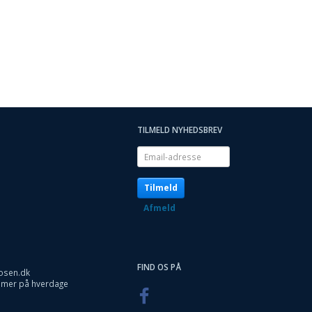
TILMELD NYHEDSBREV
Email-
adresse
Tilmeld
Afmeld
FIND OS PÅ
osen.dk
timer på hverdage