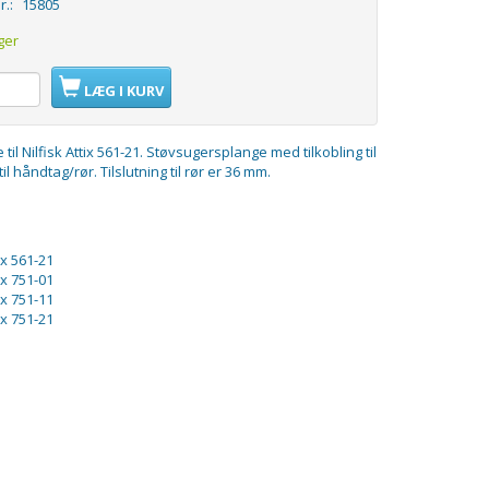
r.:
15805
ger
LÆG I KURV
il Nilfisk Attix 561-21. Støvsugersplange med tilkobling til
l håndtag/rør. Tilslutning til rør er 36 mm.
tix 561-21
tix 751-01
tix 751-11
tix 751-21