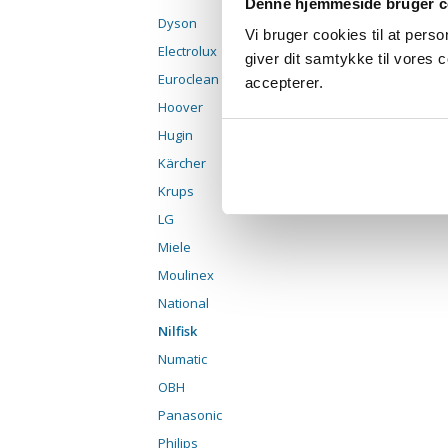
Denne hjemmeside bruger c
Dyson
Vi bruger cookies til at pers
Electrolux
giver dit samtykke til vores
Euroclean
accepterer.
Hoover
Hugin
Kärcher
Krups
LG
Miele
Moulinex
National
Nilfisk
Numatic
OBH
Panasonic
Philips