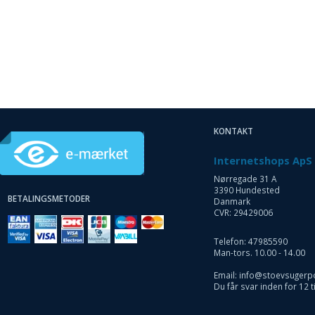
KONTAKT
Internetshops ApS
Nørregade 31 A
3390 Hundested
BETALINGSMETODER
Danmark
CVR: 29429006
Telefon: 47985590
Man-tors. 10.00 - 14.00
Email: info@stoevsugerp
Du får svar inden for 12 