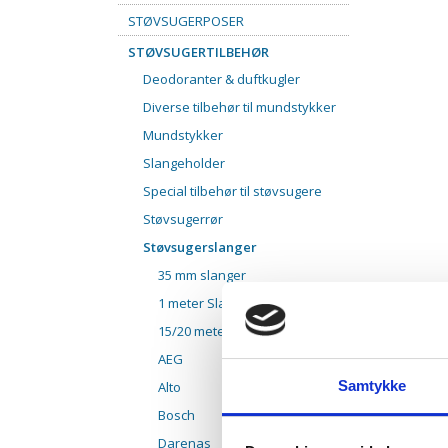
STØVSUGERPOSER
STØVSUGERTILBEHØR
Deodoranter & duftkugler
Diverse tilbehør til mundstykker
Mundstykker
Slangeholder
Special tilbehør til støvsugere
Støvsugerrør
Støvsugerslanger
35 mm slanger
1 meter Slange
15/20 meter slanger
AEG
Samtykke
Alto
Bosch
Darenas