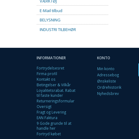
VÆRKTØJ
E-Mail tilbud
BELYSNING
INDUSTRI TILBEHØR
INFORMATIONER
KONTO
Fortrydelsesret
Min konto
Firma profil
Adressebog
Kontakt os
Ønskeliste
Betingelser & Vilkår
Ordrehistorik
Loyalitetsrabat. Rabat
Nyhedsbrev
til faste kunder
Returneringsformular
Oversigt
Fragt og Levering
EAN Faktura
9 Gode grunde til at
handle her
Fortryd købet