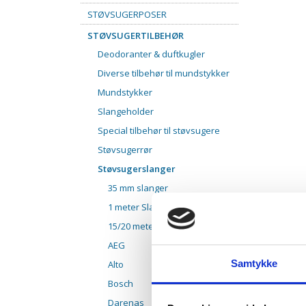
STØVSUGERPOSER
STØVSUGERTILBEHØR
Deodoranter & duftkugler
Diverse tilbehør til mundstykker
Mundstykker
Slangeholder
Special tilbehør til støvsugere
Støvsugerrør
Støvsugerslanger
35 mm slanger
1 meter Slange
15/20 meter slanger
AEG
Samtykke
Alto
Bosch
Darenas