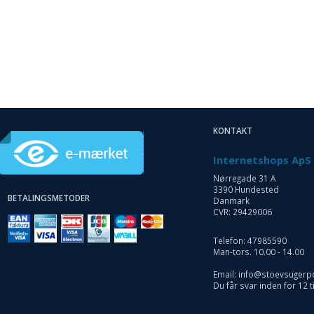
KONTAKT
Internetshops ApS
Nørregade 31 A
3390 Hundested
BETALINGSMETODER
Danmark
CVR: 29429006
Telefon: 47985590
Man-tors. 10.00 - 14.00
Email: info@stoevsugerp
Du får svar inden for 12 