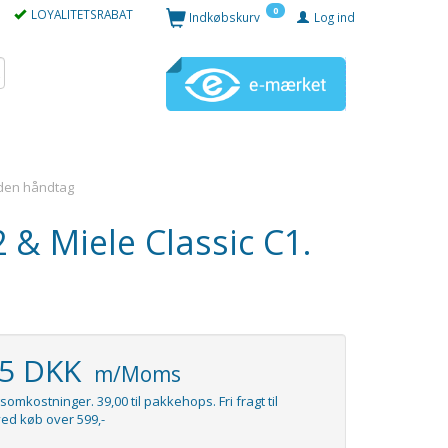
0
LOYALITETSRABAT
Indkøbskurv
Log ind
 Uden håndtag
 & Miele Classic C1.
95 DKK
m/Moms
somkostninger. 39,00 til pakkehops. Fri fragt til
ed køb over 599,-