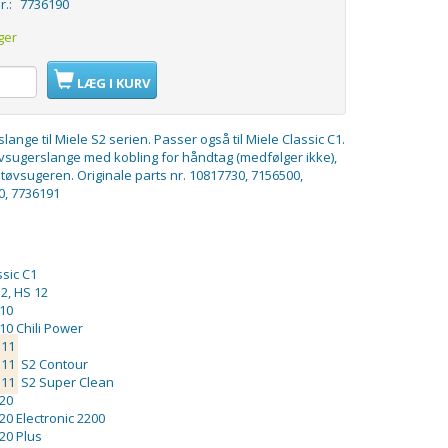
r.:
7736190
ger
LÆG I KURV
lange til Miele S2 serien. Passer også til Miele Classic C1.
øvsugerslange med kobling for håndtag (medfølger ikke),
 støvsugeren. Originale parts nr. 10817730, 7156500,
0, 7736191
ssic C1
2, HS 12
10
10 Chili Power
11
11
S2 Contour
11
S2 Super Clean
20
20 Electronic 2200
20 Plus