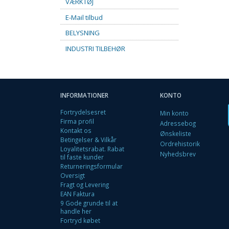
VÆRKTØJ
E-Mail tilbud
BELYSNING
INDUSTRI TILBEHØR
INFORMATIONER
KONTO
Fortrydelsesret
Min konto
Firma profil
Adressebog
Kontakt os
Ønskeliste
Betingelser & Vilkår
Ordrehistorik
Loyalitetsrabat. Rabat
Nyhedsbrev
til faste kunder
Returneringsformular
Oversigt
Fragt og Levering
EAN Faktura
9 Gode grunde til at
handle her
Fortryd købet