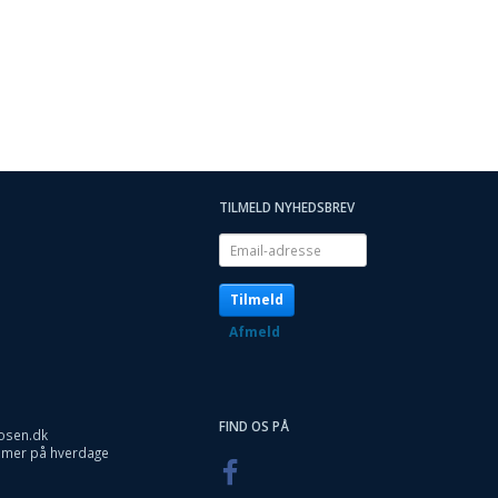
TILMELD NYHEDSBREV
Email-
adresse
Tilmeld
Afmeld
FIND OS PÅ
osen.dk
timer på hverdage