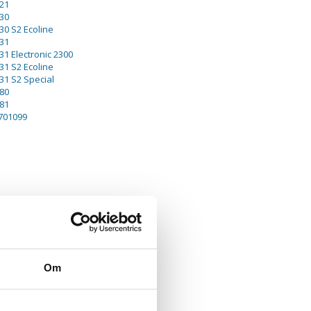
21
30
30 S2 Ecoline
31
31 Electronic 2300
31 S2 Ecoline
31 S2 Special
80
81
701099
Om