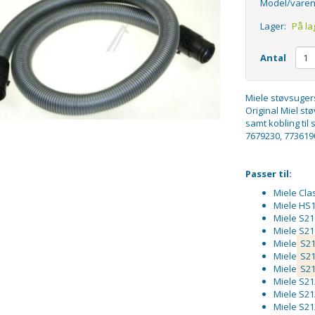
Model/varen
Lager:
På la
Antal
Miele støvsugers
Original Miel st
samt kobling til
7679230, 773619
Passer til:
Miele Cla
Miele HS1
Miele S21
Miele S21
Miele
S21
Miele
S21
Miele
S21
Miele S21
Miele S21
Miele S21