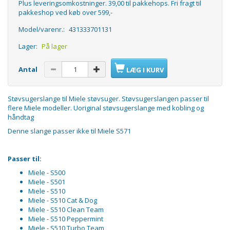
Plus leveringsomkostninger. 39,00 til pakkehops. Fri fragt til
pakkeshop ved køb over 599,-
Model/varenr.:
431333701131
Lager:
På lager
Antal
LÆG I KURV
Støvsugerslange til Miele støvsuger. Støvsugerslangen passer til
flere Miele modeller. Uoriginal støvsugerslange med kobling og
håndtag
Denne slange passer ikke til Miele S571
Passer til:
Miele - S500
Miele - S501
Miele - S510
Miele - S510 Cat & Dog
Miele - S510 Clean Team
Miele - S510 Peppermint
Miele - S510 Turbo Team