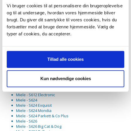
Miele - S526 Cat & Dog PLUS
Miele - S528
Vi bruger cookies til at personalisere din brugeroplevelse
Miele - S528 Clean Team Plus
og til at undersøge, hvordan vores hjemmeside bliver
Miele - S534
brugt. Du giver dit samtykke til vores cookies, hvis du
Miele - S534 Ambiente Plus
Miele - S536
fortsætter med at bruge denne hjemmeside. Vælg de
Miele - S538
typer af cookies, du accepterer.
Miele - S538 Allergy Control
Miele - S544
Miele - S544 Indigo
Miele - S544 Senator
Miele - S544 Silver Magic
Tillad alle cookies
Miele - S548
Miele - S548 Aluminium
Miele - S548 Gold
Kun nødvendige cookies
Miele - S548 Plus
Miele - S548 Senator 1600
Miele - S612
Miele - S612 Electronic
Miele - S624
Miele - S624 Exquisit
Miele - S624 Mondia
Miele - S624 Parkett & Co Plus
Miele - S626
Miele - S626 Big Cat & Dog