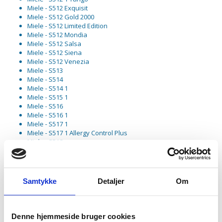
Miele - S512 Exquisit
Miele - S512 Gold 2000
Miele - S512 Limited Edition
Miele - S512 Mondia
Miele - S512 Salsa
Miele - S512 Siena
Miele - S512 Venezia
Miele - S513
Miele - S514
Miele - S514 1
Miele - S515 1
Miele - S516
Miele - S516 1
Miele - S517 1
Miele - S517 1 Allergy Control Plus
Miele - S518
Miele - S518 1
Miele - S518 1 Allergy Hepa Plus
Miele - S518 1 Clean Team
Miele - S518 1 Parquet 500
Samtykke
Detaljer
Om
Miele - S524
Miele - S524 Meteor
Miele - S524 Senator
Miele - S526
Denne hjemmeside bruger cookies