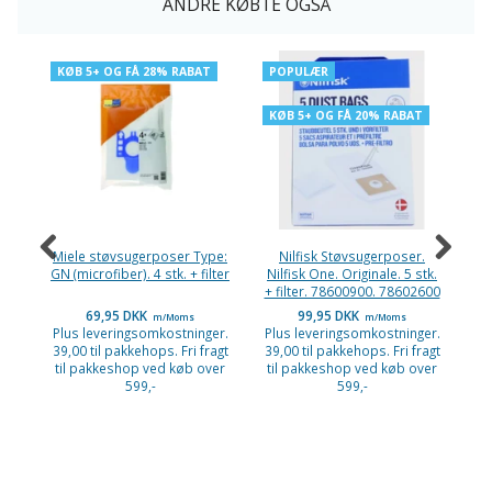
ANDRE KØBTE OGSÅ
KØB 5+ OG FÅ 28% RABAT
POPULÆR
-
KØB 5+ OG FÅ 20% RABAT
Miele støvsugerposer Type:
Nilfisk Støvsugerposer.
GN (microfiber). 4 stk. + filter
Nilfisk One. Originale. 5 stk.
Uo
+ filter. 78600900. 78602600
69,95 DKK
99,95 DKK
m/Moms
m/Moms
Plus leveringsomkostninger.
Plus leveringsomkostninger.
39,00 til pakkehops. Fri fragt
39,00 til pakkehops. Fri fragt
Pl
til pakkeshop ved køb over
til pakkeshop ved køb over
39
599,-
599,-
ti