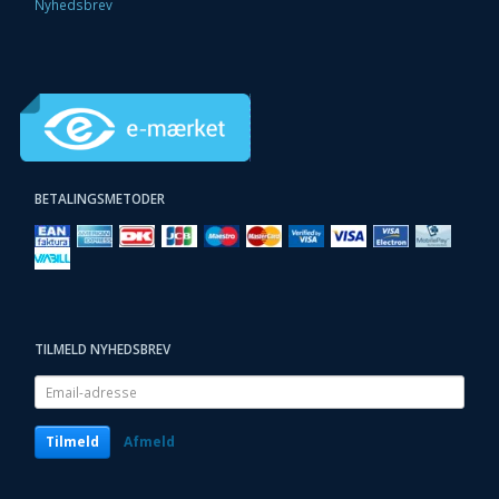
Nyhedsbrev
BETALINGSMETODER
TILMELD NYHEDSBREV
Email-
adresse
Tilmeld
Afmeld