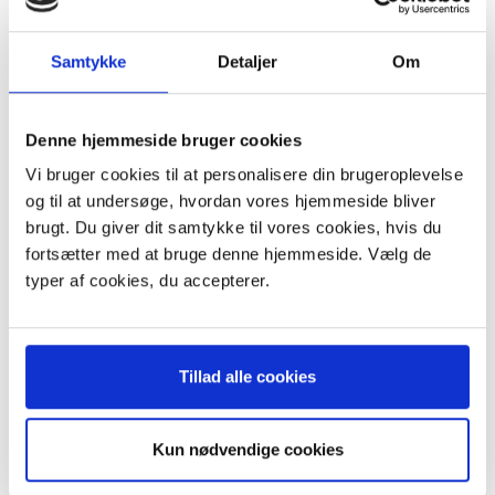
Miele S600 - S699. Kun modeller uden elektronisk styring i
håndtaget
Miele S700- S799. Kun modeller uden elektronisk styring i
håndtaget
Samtykke
Detaljer
Om
Miele S800 - S899. Kun modeller uden elektronisk styring i
håndtaget
Miele S2100 - S2199. Kun modeller uden elektronisk styring i
Denne hjemmeside bruger cookies
håndtaget
Miele S360 - S389. Kun modeller uden elektronisk styring i
Vi bruger cookies til at personalisere din brugeroplevelse
håndtaget
og til at undersøge, hvordan vores hjemmeside bliver
brugt. Du giver dit samtykke til vores cookies, hvis du
fortsætter med at bruge denne hjemmeside. Vælg de
typer af cookies, du accepterer.
ANDRE KØBTE OGSÅ
Tillad alle cookies
POPULÆR
-35%
Kun nødvendige cookies