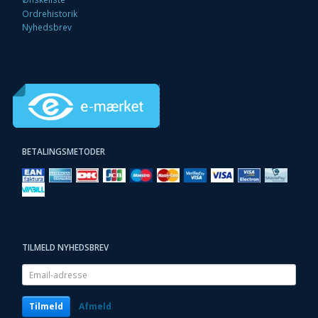
Ordrehistorik
Nyhedsbrev
BETALINGSMETODER
TILMELD NYHEDSBREV
Email-
adresse
Tilmeld
Afmeld