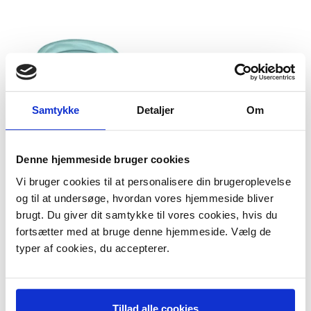
Samtykke
Detaljer
Om
Denne hjemmeside bruger cookies
Dørbælg til Ignis
Vi bruger cookies til at personalisere din brugeroplevelse
vaskemaskiner
og til at undersøge, hvordan vores hjemmeside bliver
Model/varenr.:
101031
brugt. Du giver dit samtykke til vores cookies, hvis du
229,95 DKK
m/Moms
fortsætter med at bruge denne hjemmeside. Vælg de
Plus leveringsomkostninger.
typer af cookies, du accepterer.
39,00 til pakkehops. Fri fragt til
pakkeshop ved køb over 599,-
På lager
LÆG I KURV
Tillad alle cookies