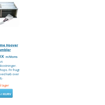
me Hoover
umbler
DKK
m/Moms
us
kostninger.
hops. Fri fragt
 ved køb over
9,-
å lager
 I KURV