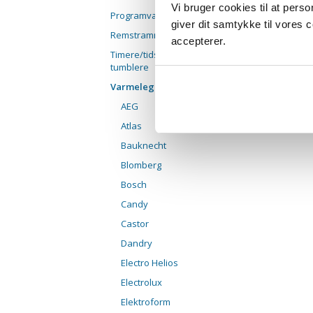
Vi bruger cookies til at pers
Programværk
giver dit samtykke til vores
Remstrammerhjul
accepterer.
Timere/tidsure til
tumblere
Varmelegemer
AEG
Atlas
Bauknecht
Blomberg
Bosch
Candy
Castor
Dandry
Electro Helios
Electrolux
Elektroform