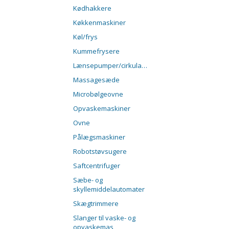
Kødhakkere
Køkkenmaskiner
Køl/frys
Kummefrysere
Lænsepumper/cirkulationspumper
Massagesæde
Microbølgeovne
Opvaskemaskiner
Ovne
Pålægsmaskiner
Robotstøvsugere
Saftcentrifuger
Sæbe- og
skyllemiddelautomater
Skægtrimmere
Slanger til vaske- og
opvaskemas