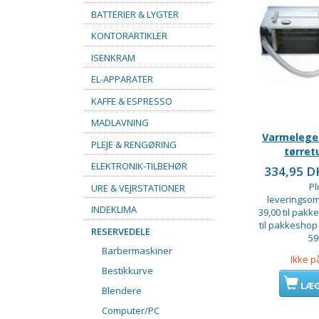
BATTERIER & LYGTER
KONTORARTIKLER
ISENKRAM
EL-APPARATER
KAFFE & ESPRESSO
MADLAVNING
Varmelege
PLEJE & RENGØRING
tørret
ELEKTRONIK-TILBEHØR
334,95 
Pl
URE & VEJRSTATIONER
leveringsom
INDEKLIMA
39,00 til pakke
til pakkeshop
RESERVEDELE
59
Barbermaskiner
Ikke p
Bestikkurve
LÆG
Blendere
Computer/PC