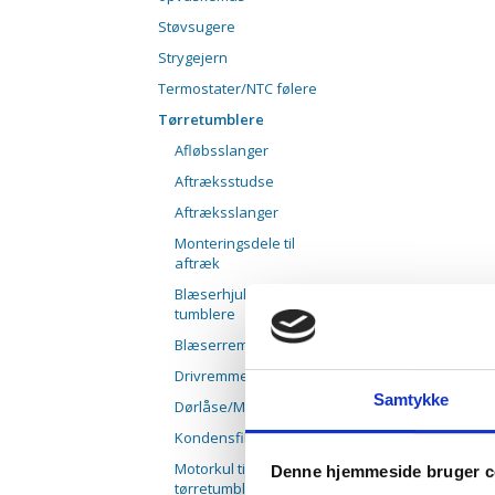
Støvsugere
Strygejern
Termostater/NTC følere
Tørretumblere
Afløbsslanger
Aftræksstudse
Aftræksslanger
Monteringsdele til
aftræk
Blæserhjul til
tumblere
Blæserrem
Drivremme
Samtykke
Dørlåse/Mikroswitche
Kondensfiltre
Motorkul til
Denne hjemmeside bruger c
tørretumbler