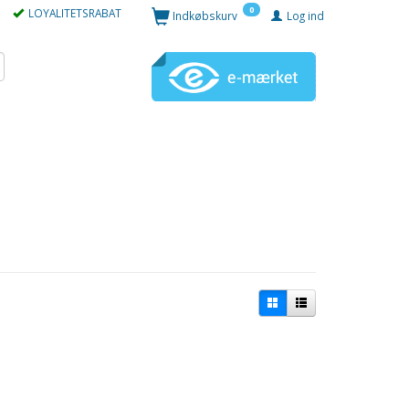
0
LOYALITETSRABAT
Indkøbskurv
Log ind