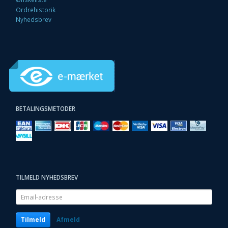
Ordrehistorik
Nyhedsbrev
BETALINGSMETODER
TILMELD NYHEDSBREV
Email-
adresse
Tilmeld
Afmeld