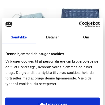
Samtykke
Detaljer
Om
Denne hjemmeside bruger cookies
Varmelegeme Bosch
Varmelegeme Bosch
Vi bruger cookies til at personalisere din brugeroplevelse
tørretumbler
tørretumbler
og til at undersøge, hvordan vores hjemmeside bliver
Model/varenr.:
204009
729,95 DKK
m/Moms
brugt. Du giver dit samtykke til vores cookies, hvis du
669,95 DKK
Plus leveringsomkostninger.
m/Moms
fortsætter med at bruge denne hjemmeside. Vælg de
39,00 til pakkehops. Fri fragt til
Plus leveringsomkostninger.
pakkeshop ved køb over 599,-
typer af cookies, du accepterer.
39,00 til pakkehops. Fri fragt til
pakkeshop ved køb over 599,-
På lager
På lager
LÆG I KURV
LÆG I KURV
Tillad alle cookies