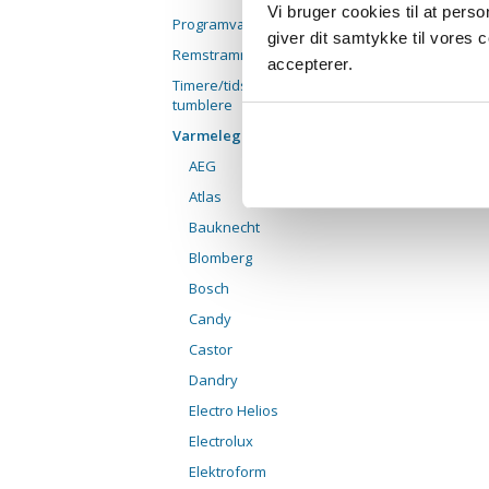
Vi bruger cookies til at pers
Programværk
giver dit samtykke til vores
Remstrammerhjul
accepterer.
Timere/tidsure til
tumblere
Varmelegemer
AEG
Atlas
Bauknecht
Blomberg
Bosch
Candy
Castor
Dandry
Electro Helios
Electrolux
Elektroform