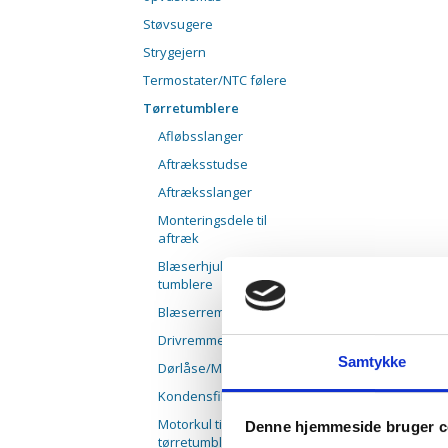
Støvsugere
Strygejern
Termostater/NTC følere
Tørretumblere
Afløbsslanger
Aftræksstudse
Aftræksslanger
Monteringsdele til
aftræk
Blæserhjul til
tumblere
Blæserrem
Drivremme
Samtykke
Dørlåse/Mikroswitche
Kondensfiltre
Motorkul til
Denne hjemmeside bruger c
tørretumbler