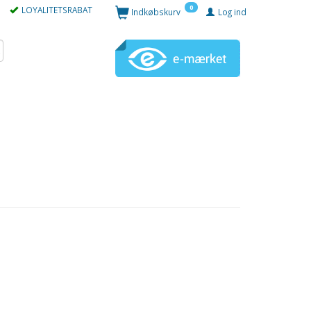
0
LOYALITETSRABAT
Indkøbskurv
Log ind