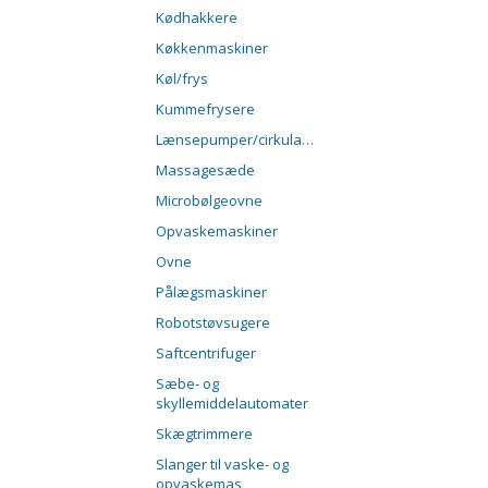
Kødhakkere
Køkkenmaskiner
Køl/frys
Kummefrysere
Lænsepumper/cirkulationspumper
Massagesæde
Microbølgeovne
Opvaskemaskiner
Ovne
Pålægsmaskiner
Robotstøvsugere
Saftcentrifuger
Sæbe- og
skyllemiddelautomater
Skægtrimmere
Slanger til vaske- og
opvaskemas