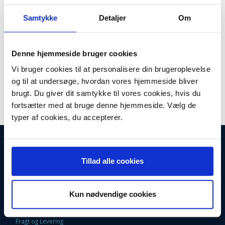
Plus leveringsomkostninger. 39,00 til pakkehops. Fri fragt til
pakkeshop ved køb over 599,-
Samtykke
Detaljer
Om
Lager:
Ikke på lager
Antal
LÆG I KURV
Denne hjemmeside bruger cookies
Vi bruger cookies til at personalisere din brugeroplevelse
Varmelegeme til Hoover tørretumbler. Varmelegeme til tørretumbler
og til at undersøge, hvordan vores hjemmeside bliver
Passer til:
brugt. Du giver dit samtykke til vores cookies, hvis du
Hoover 811 Hoover WT500
fortsætter med at bruge denne hjemmeside. Vælg de
typer af cookies, du accepterer.
INFORMATIONER
Fortrydelsesret
Tillad alle cookies
Firma profil
Kontakt os
Betingelser & Vilkår
Kun nødvendige cookies
Loyalitetsrabat. Rabat til faste kunder
Returneringsformular
Oversigt
Fragt og Levering