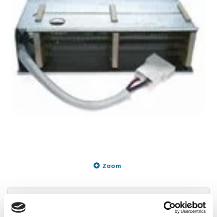
Zoom
334,95 DKK
m/Moms