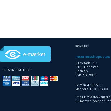
KONTAKT
Internetshops ApS
Nørregade 31 A
3390 Hundested
BETALINGSMETODER
Danmark
CVR: 29429006
Telefon: 47985590
Man-tors. 10.00 - 14.00
Email: info@stoevsugerp
Du får svar inden for 12 