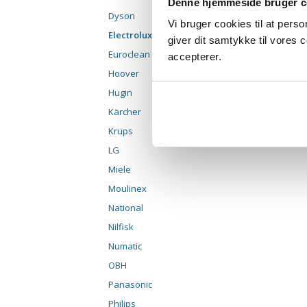
Denne hjemmeside bruger c
Dyson
Vi bruger cookies til at pers
Electrolux
giver dit samtykke til vores
Euroclean
accepterer.
Hoover
Hugin
Kärcher
Krups
LG
Miele
Moulinex
National
Nilfisk
Numatic
OBH
Panasonic
Philips