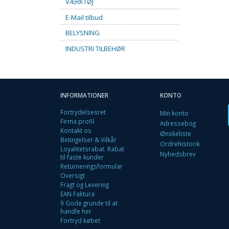
VÆRKTØJ
E-Mail tilbud
BELYSNING
INDUSTRI TILBEHØR
INFORMATIONER
KONTO
Fortrydelsesret
Min konto
Firma profil
Adressebog
Kontakt os
Ønskeliste
Betingelser & Vilkår
Ordrehistorik
Loyalitetsrabat. Rabat
Nyhedsbrev
til faste kunder
Returneringsformular
Oversigt
Fragt og Levering
EAN Faktura
9 Gode grunde til at
handle her
Fortryd købet