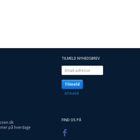
TILMELD NYHEDSBREV
Email-
adresse
Tilmeld
Afmeld
FIND OS PÅ
osen.dk
timer på hverdage