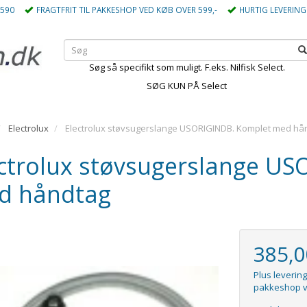
5590
FRAGTFRIT TIL PAKKESHOP VED KØB OVER 599,-
HURTIG LEVERING
Søg så specifikt som muligt. F.eks. Nilfisk Select.
SØG KUN PÅ Select
Electrolux
Electrolux støvsugerslange USORIGINDB. Komplet med hå
ctrolux støvsugerslange US
d håndtag
385,
Plus levering
pakkeshop v