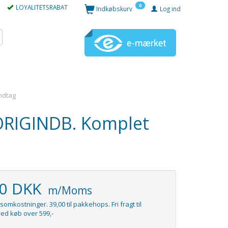
0
LOYALITETSRABAT
Indkøbskurv
Log ind
ndtag
ORIGINDB. Komplet
00 DKK
m/Moms
somkostninger. 39,00 til pakkehops. Fri fragt til
ed køb over 599,-