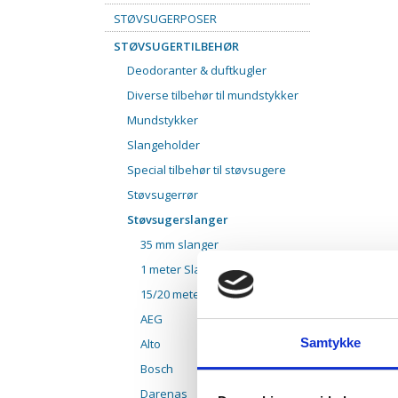
STØVSUGERPOSER
STØVSUGERTILBEHØR
Deodoranter & duftkugler
Diverse tilbehør til mundstykker
Mundstykker
Slangeholder
Special tilbehør til støvsugere
Støvsugerrør
Støvsugerslanger
35 mm slanger
1 meter Slange
15/20 meter slanger
AEG
Samtykke
Alto
Bosch
Darenas