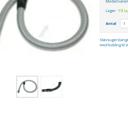
Model/varen
Lager:
På la
Antal
Støvsugerslange
med kobling til s