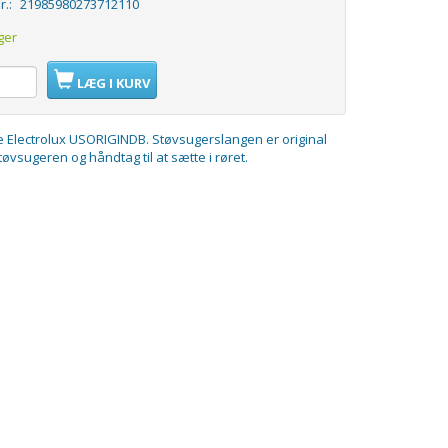
r.:
21985980273712110
ger
LÆG I KURV
 Electrolux USORIGINDB. Støvsugerslangen er original
tøvsugeren og håndtag til at sætte i røret.