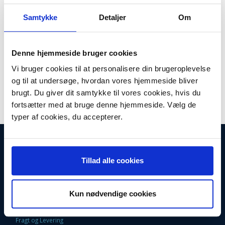
169,95 DKK
m/Moms
Du sparer:
36,99 DKK
Samtykke
Detaljer
Om
Plus leveringsomkostninger. 39,00 til pakkehops. Fri fragt til
pakkeshop ved køb over 599,-
Lager:
På lager
Denne hjemmeside bruger cookies
Antal
Vi bruger cookies til at personalisere din brugeroplevelse
LÆG I KURV
og til at undersøge, hvordan vores hjemmeside bliver
brugt. Du giver dit samtykke til vores cookies, hvis du
Fladrem PJ5-1244
fortsætter med at bruge denne hjemmeside. Vælg de
typer af cookies, du accepterer.
INFORMATIONER
Fortrydelsesret
Tillad alle cookies
Firma profil
Kontakt os
Betingelser & Vilkår
Loyalitetsrabat. Rabat til faste kunder
Kun nødvendige cookies
Returneringsformular
Oversigt
Fragt og Levering