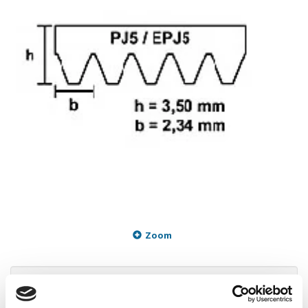
Zoom
132,96 DKK
m/Moms