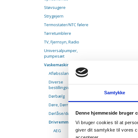
Støvsugere
Strygejern
Termostater/NTC følere
Tørretumblere
TV, Fjernsyn, Radio
Universalpumper,
pumpesæt
Vaskemaskiner
Afløbsslanger
Diverse
bestillingsvarer
Samtykke
Dørbælg
Døre, Dørrammer
Denne hjemmeside bruger c
Dørlåse/dørkontakter
Drivremme
Vi bruger cookies til at pers
giver dit samtykke til vores
AEG
accepterer.