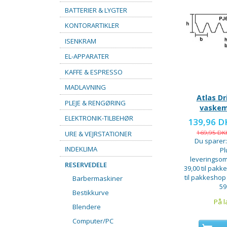
BATTERIER & LYGTER
KONTORARTIKLER
ISENKRAM
EL-APPARATER
KAFFE & ESPRESSO
MADLAVNING
Atlas Dr
PLEJE & RENGØRING
vaskem
ELEKTRONIK-TILBEHØR
139,96 
169,95 D
URE & VEJRSTATIONER
Du sparer
INDEKLIMA
Pl
leveringsom
RESERVEDELE
39,00 til pakke
til pakkeshop
Barbermaskiner
59
Bestikkurve
På l
Blendere
Computer/PC