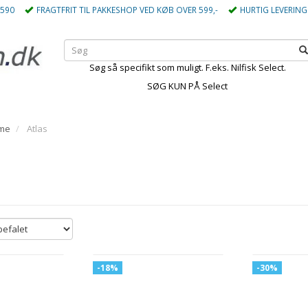
5590
FRAGTFRIT TIL PAKKESHOP VED KØB OVER 599,-
HURTIG LEVERING
Søg så specifikt som muligt. F.eks. Nilfisk Select.
SØG KUN PÅ Select
mme
Atlas
-18%
-30%