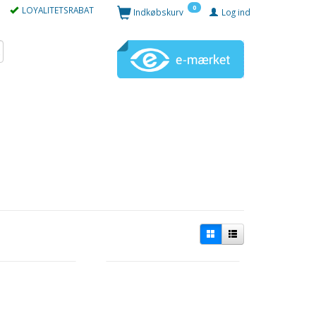
0
LOYALITETSRABAT
Indkøbskurv
Log ind