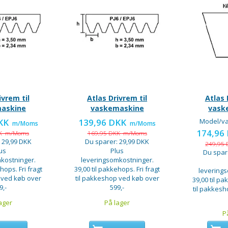
ivrem til
Atlas Drivrem til
Atlas 
askine
vaskemaskine
vask
DKK
139,96 DKK
Model/va
m/Moms
m/Moms
174,96
KK
m/Moms
169,95 DKK
m/Moms
:
29,99 DKK
Du sparer:
29,99 DKK
249,95
us
Plus
Du spar
kostninger.
leveringsomkostninger.
hops. Fri fragt
39,00 til pakkehops. Fri fragt
levering
 ved køb over
til pakkeshop ved køb over
39,00 til pa
9,-
599,-
til pakkes
ager
På lager
P