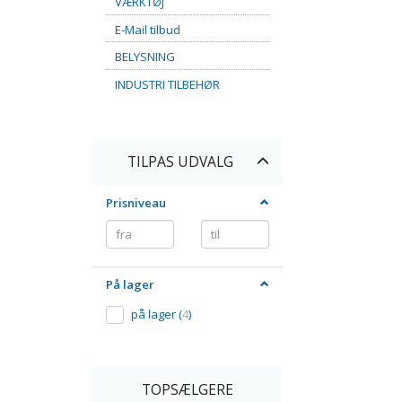
VÆRKTØJ
E-Mail tilbud
BELYSNING
INDUSTRI TILBEHØR
Skifte
TILPAS UDVALG
filter
Prisniveau
På lager
på lager
(
4
)
TOPSÆLGERE