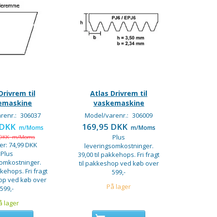
Drivrem til
Atlas Drivrem til
emaskine
vaskemaskine
renr.:
306037
Model/varenr.:
306009
 DKK
169,95 DKK
m/Moms
m/Moms
 DKK
m/Moms
Plus
er:
74,99 DKK
leveringsomkostninger.
Plus
39,00 til pakkehops. Fri fragt
somkostninger.
til pakkeshop ved køb over
kkehops. Fri fragt
599,-
hop ved køb over
På lager
599,-
å lager