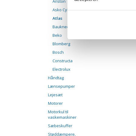
Ariston
Asko Cylinda
Atlas
Bauknecht
Beko
Blomberg
Bosch
Constructa
Electrolux
Håndtag
Lænsepumper
Lejesæt
Motorer
Motorkul til
vaskemaskiner
Sæbeskuffer
Støddæmpere,