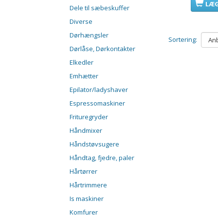
LÆG
Dele til sæbeskuffer
Diverse
Dørhængsler
Sortering:
Dørlåse, Dørkontakter
Elkedler
Emhætter
Epilator/ladyshaver
Espressomaskiner
Frituregryder
Håndmixer
Håndstøvsugere
Håndtag, fjedre, paler
Hårtørrer
Hårtrimmere
Is maskiner
Komfurer