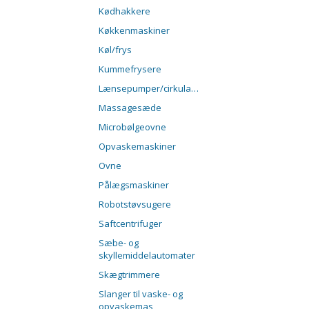
Kødhakkere
Køkkenmaskiner
Køl/frys
Kummefrysere
Lænsepumper/cirkulationspumper
Massagesæde
Microbølgeovne
Opvaskemaskiner
Ovne
Pålægsmaskiner
Robotstøvsugere
Saftcentrifuger
Sæbe- og
skyllemiddelautomater
Skægtrimmere
Slanger til vaske- og
opvaskemas