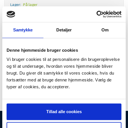
Lager:
På lager
Antal
LÆG I KURV
Samtykke
Detaljer
Om
Passer til
Bauknecht WA Jubilæum 75 Bauknecht WA Matador Bauknecht WA
Super Grøn Bauknecht WA Super Grøn 800i Bauknecht WA Super
Denne hjemmeside bruger cookies
Grøn 900i Bauknecht WA Super Grøn 1000i Bauknecht WA Super
Vi bruger cookies til at personalisere din brugeroplevelse
Grøn 1100i Bauknecht WA Super Grøn 1200i Bauknecht WA Super
Grøn 1300i Bauknecht WA Super Grøn 1350i Bauknecht WA Super
og til at undersøge, hvordan vores hjemmeside bliver
Grøn 1400i Bauknecht WA Super Grøn 2000i Bauknecht WA Super
brugt. Du giver dit samtykke til vores cookies, hvis du
Grøn 4000i Bauknecht WA Super Grøn Guldsegl Bauknecht WA Super
fortsætter med at bruge denne hjemmeside. Vælg de
Quick Bauknecht WA Økomat Bauknecht WA801 Bauknecht WA900
Bauknecht WA1001 Bauknecht WA1002 Bauknecht WA1102
typer af cookies, du accepterer.
Bauknecht WA1200 Bauknecht WA1300 Bauknecht WA1400
Bauknecht WA1402
Tillad alle cookies
INFORMATIONER