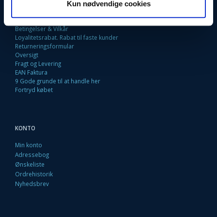
Fortrydelsesret
Kun nødvendige cookies
Firma profil
Kontakt os
Betingelser & Vilkår
Loyalitetsrabat. Rabat til faste kunder
Returneringsformular
Oversigt
Fragt og Levering
EAN Faktura
9 Gode grunde til at handle her
Fortryd købet
KONTO
Min konto
Adressebog
Ønskeliste
Ordrehistorik
Nyhedsbrev