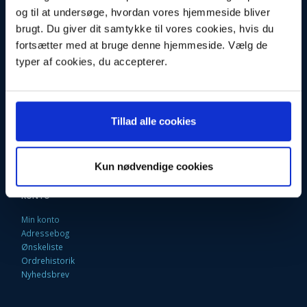
og til at undersøge, hvordan vores hjemmeside bliver
Fortrydelsesret
brugt. Du giver dit samtykke til vores cookies, hvis du
Firma profil
Kontakt os
fortsætter med at bruge denne hjemmeside. Vælg de
Betingelser & Vilkår
typer af cookies, du accepterer.
Loyalitetsrabat. Rabat til faste kunder
Returneringsformular
Oversigt
Fragt og Levering
EAN Faktura
Tillad alle cookies
9 Gode grunde til at handle her
Fortryd købet
Kun nødvendige cookies
KONTO
Min konto
Adressebog
Ønskeliste
Ordrehistorik
Nyhedsbrev