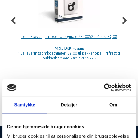
Tefal Støvsugerposer Uoriginale ZR200520. 4 stk. SQ08
74,95 DKK
m/Moms
Plus leveringsomkostninger. 39,00 til pakkehops. Fri fragt til
P
pakkeshop ved køb over 599,-
Asea Skandia
Samtykke
Detaljer
Om
Denne hjemmeside bruger cookies
Vi bruger cookies til at personalisere din brugeroplevelse
INFORMATIONER