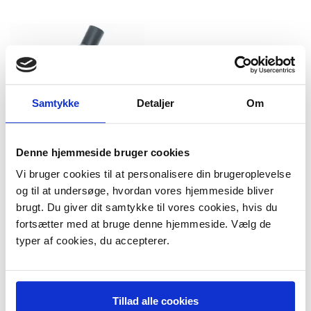
Samtykke
Detaljer
Om
Denne hjemmeside bruger cookies
Børstemundstykke 32 cm,
Vi bruger cookies til at personalisere din brugeroplevelse
Ø30 mm
og til at undersøge, hvordan vores hjemmeside bliver
139,95 DKK
brugt. Du giver dit samtykke til vores cookies, hvis du
m/Moms
Plus leveringsomkostninger.
fortsætter med at bruge denne hjemmeside. Vælg de
39,00 til pakkehops. Fri fragt til
typer af cookies, du accepterer.
pakkeshop ved køb over 599,-
På lager
LÆG I KURV
Tillad alle cookies