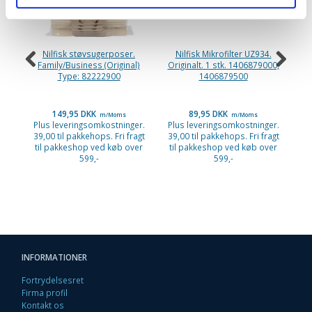
Nilfisk støvsugerposer.
Nilfisk Mikrofilter UZ934.
P
Family/Business (Original)
Originalt. 1 stk. 1406879000,
Type: 82222900
1406879500
149,95 DKK
89,95 DKK
m/Moms
m/Moms
Plus leveringsomkostninger.
Plus leveringsomkostninger.
Pl
39,00 til pakkehops. Fri fragt
39,00 til pakkehops. Fri fragt
39
til pakkeshop ved køb over
til pakkeshop ved køb over
ti
599,-
599,-
INFORMATIONER
Fortrydelsesret
Firma profil
Kontakt os