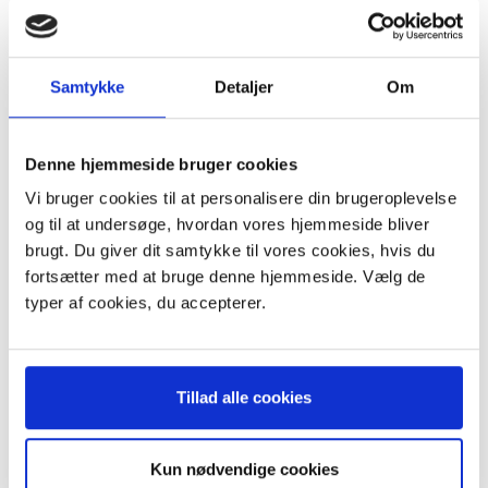
Europart 912950, 922950
Menalux T130
Aurora MNI2166
Samtykke
Detaljer
Om
Indhold:
10 stk. støvsugerposer i stof (mikrofiber)
Denne hjemmeside bruger cookies
Stoevsugerposen.dk tilbyder også en original variant af denne
Vi bruger cookies til at personalisere din brugeroplevelse
støvsugerpose.
og til at undersøge, hvordan vores hjemmeside bliver
For at se den originale Nilfisk støvsugerpose
klik her.
brugt. Du giver dit samtykke til vores cookies, hvis du
fortsætter med at bruge denne hjemmeside. Vælg de
typer af cookies, du accepterer.
ANDRE KØBTE OGSÅ
KØB 10+ OG FÅ 16% RABAT
P
Tillad alle cookies
Kun nødvendige cookies