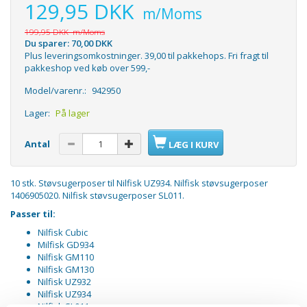
129,95 DKK
m/Moms
199,95 DKK
m/Moms
Du sparer:
70,00 DKK
Plus leveringsomkostninger. 39,00 til pakkehops. Fri fragt til
pakkeshop ved køb over 599,-
Model/varenr.:
942950
Lager:
På lager
Antal
LÆG I KURV
10 stk. Støvsugerposer til Nilfisk UZ934. Nilfisk støvsugerposer
1406905020. Nilfisk støvsugerposer SL011.
Passer til:
Nilfisk Cubic
Milfisk GD934
Nilfisk GM110
Nilfisk GM130
Nilfisk UZ932
Nilfisk UZ934
Nilfisk SL011