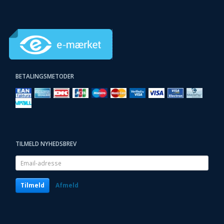
BETALINGSMETODER
TILMELD NYHEDSBREV
Email-
adresse
Tilmeld
Afmeld