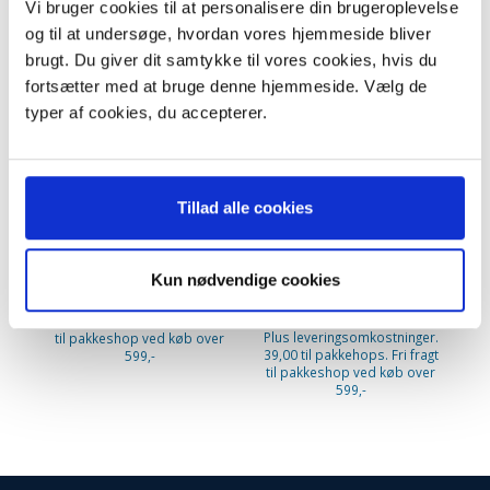
Vi bruger cookies til at personalisere din brugeroplevelse
og til at undersøge, hvordan vores hjemmeside bliver
KØB 10+ OG FÅ 16% RABAT
-35%
K
brugt. Du giver dit samtykke til vores cookies, hvis du
fortsætter med at bruge denne hjemmeside. Vælg de
typer af cookies, du accepterer.
Tillad alle cookies
Nilfisk støvsugerposer.
Nilfisk støvsugerposer
Family/Business (Original)
UZ934, Type: 1406905020.
Type: 82222900
Mikrofiber. 10 stk.
Kun nødvendige cookies
149,95 DKK
129,95 DKK
m/Moms
m/Moms
Plus leveringsomkostninger.
199,95 DKK
m/Moms
Pl
Du sparer:
70,00 DKK
39,00 til pakkehops. Fri fragt
39
Plus leveringsomkostninger.
til pakkeshop ved køb over
ti
39,00 til pakkehops. Fri fragt
599,-
til pakkeshop ved køb over
599,-