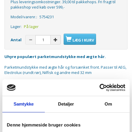
Plus leveringsomkostninger. 39,00 til pakkehops. Fri fragt til
pakkeshop ved køb over 599,-
Model/varenr.:
5754231
Lager:
På lager
Antal
LÆG I KURV
Uhyre populært parketmundstykke med ægte hår.
Parketmundstykke med ægte hår og forsænket front. Passer til AEG,
Electrolux (rundt rør), Nilfisk og andre med 32 mm
Lavet i god kvalitet og i hård plast.
Mundstykket kan drejes i studsen 360 grader
Samtykke
Detaljer
Om
Denne hjemmeside bruger cookies
ANDRE KØBTE OGSÅ